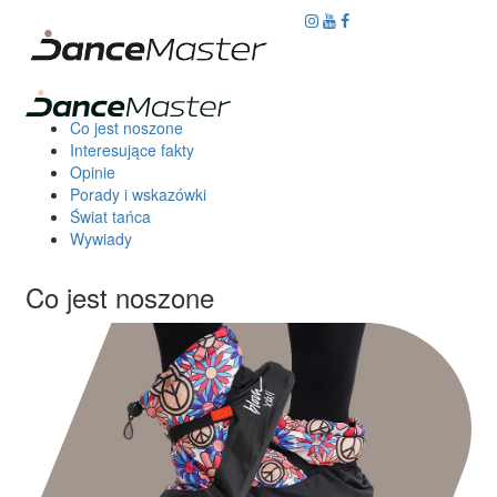
Co jest noszone
Interesujące fakty
Opinie
Porady i wskazówki
Świat tańca
Wywiady
Co jest noszone