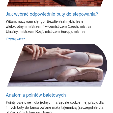
Jak wybrać odpowiednie buty do stepowania?
Witam, nazywam się Igor Bezdieniezhnykh, jestem
wielokrotnym mistrzem i wicemistrzem Czech, mistrzem
Ukrainy, mistrzem Rosji, mistrzem Europy, mistrze..
Czytaj więcej
Anatomia pointów baletowych
Pointy baletowe - dla jednych narzędzie codziennej pracy, dla
innych buty do tańca owiane małą tajemnicą (szczególnie dla
ojców, których tym pozdrawia..