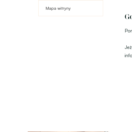
Mapa witryny
Go
Pon
Jeż
inf