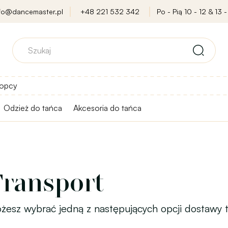
nfo@dancemaster.pl
+48 221 532 342
Po - Pią 10 - 12 & 13 -
opcy
Odzież do tańca
Akcesoria do tańca
ransport
żesz wybrać jedną z następujących opcji dostawy 