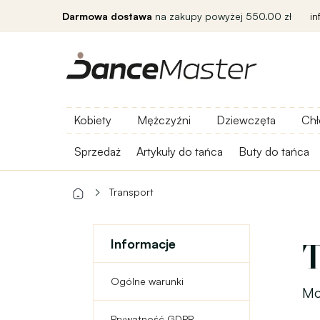
Darmowa dostawa
na zakupy powyżej 550.00 zł
i
Kobiety
Mężczyźni
Dziewczęta
Chł
Sprzedaż
Artykuły do ​​tańca
Buty do tańca
Transport
Informacje
T
Ogólne warunki
Mo
Prywatność GDPR