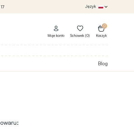
Język
 17
0
Moje konto
Schowek (0)
Koszyk
Blog
towaru: