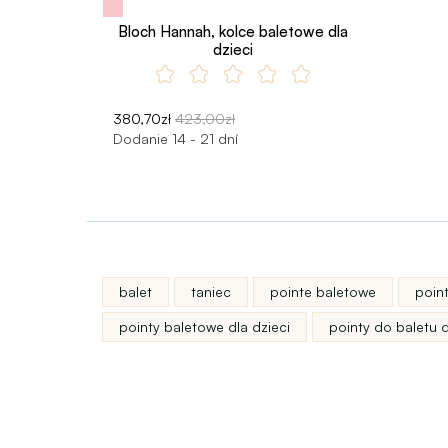
Bloch Hannah, kolce baletowe dla
dzieci
380,70zł
423,00zł
Dodanie 14 - 21 dní
balet
taniec
pointe baletowe
poin
pointy baletowe dla dzieci
pointy do baletu 