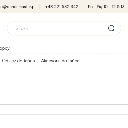
nfo@dancemaster.pl
+48 221 532 342
Po - Pią 10 - 12 & 13 -
opcy
Odzież do tańca
Akcesoria do tańca