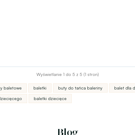
Wyświetlanie 1 do 5 z 5 (1 stron)
ty baletowe
baletki
buty do tańca baleriny
balet dla d
dziecięcego
baletki dziecięce
Blog