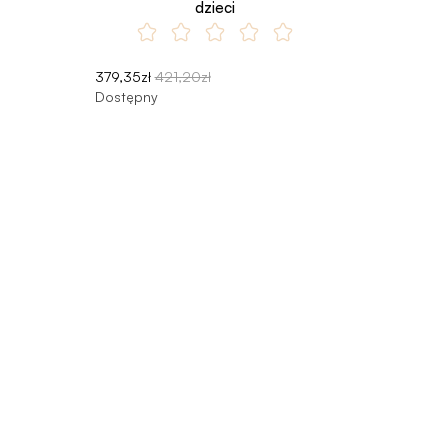
dzieci
379,35zł
421,20zł
Dostępny