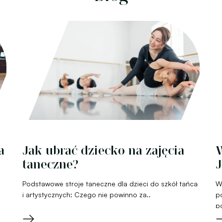
a
Jak ubrać dziecko na zajęcia
W
taneczne?
J
Podstawowe stroje taneczne dla dzieci do szkół tańca
W
i artystycznych: Czego nie powinno za..
p
p
→