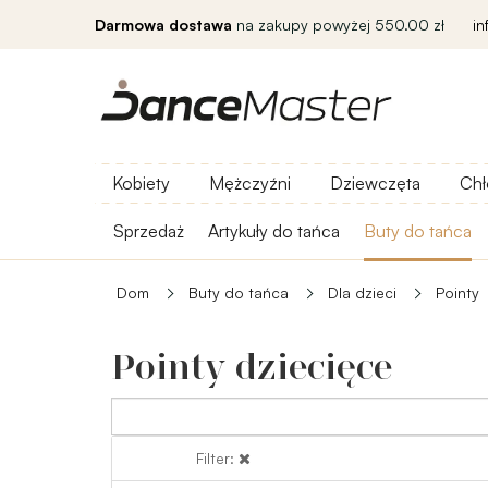
Darmowa dostawa
na zakupy powyżej 550.00 zł
i
Kobiety
Mężczyźni
Dziewczęta
Chł
Sprzedaż
Artykuły do ​​tańca
Buty do tańca
Dom
Buty do tańca
Dla dzieci
Pointy
Pointy dziecięce
Filter:
Filter: