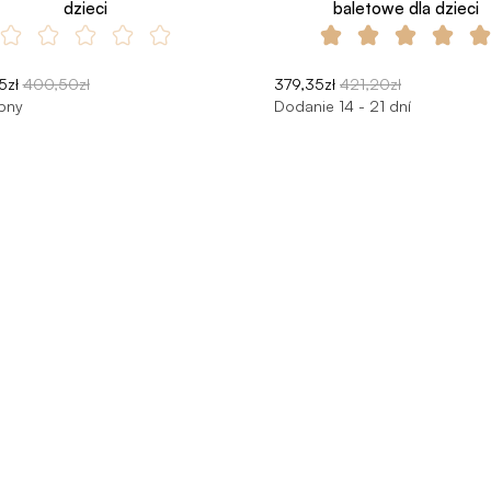
dzieci
baletowe dla dzieci
5zł
400,50zł
379,35zł
421,20zł
pny
Dodanie 14 - 21 dní