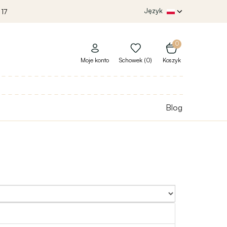
Język
 17
0
Moje konto
Schowek (0)
Koszyk
Blog
Sort By: