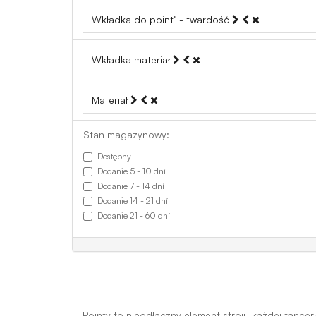
Wkładka do point" - twardość
Wkładka materiał
Materiał
Stan magazynowy:
Dostępny
Dodanie 5 - 10 dní
Dodanie 7 - 14 dní
Dodanie 14 - 21 dní
Dodanie 21 - 60 dní
Pointy to nieodłączny element stroju każdej tancer