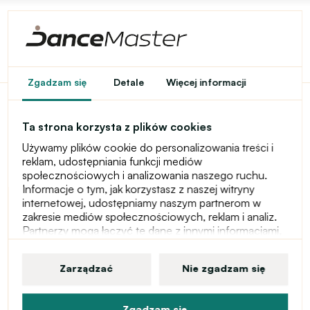
Zgadzam się
Detale
Więcej informacji
Ta strona korzysta z plików cookies
Używamy plików cookie do personalizowania treści i
reklam, udostępniania funkcji mediów
społecznościowych i analizowania naszego ruchu.
Informacje o tym, jak korzystasz z naszej witryny
internetowej, udostępniamy naszym partnerom w
zakresie mediów społecznościowych, reklam i analiz.
Partnerzy mogą łączyć te dane z innymi informacjami,
które im przekazałeś lub uzyskałeś w wyniku
korzystania przez Ciebie z ich usług. Więcej informacji
Zarządzać
Nie zgadzam się
na temat plików cookie, praw użytkownika i prawa do
wycofania zgody znajdziesz w naszym oświadczeniu o
ochronie prywatności.
Zgadzam się