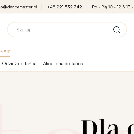
nfo@dancemaster.pl
+48 221 532 342
Po - Pią 10 - 12 & 13 -
opcy
Odzież do tańca
Akcesoria do tańca