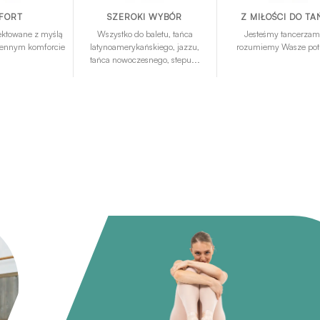
FORT
SZEROKI WYBÓR
Z MIŁOŚCI DO T
ektowane z myślą
Wszystko do baletu, tańca
Jesteśmy tancerzam
ziennym komforcie
latynoamerykańskiego, jazzu,
rozumiemy Wasze pot
tańca nowoczesnego, stepu...