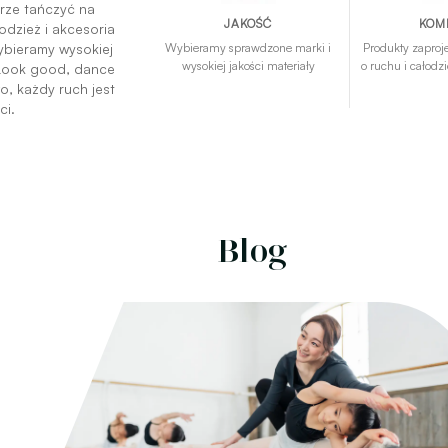
brze tańczyć na
JAKOŚĆ
KOM
odzież i akcesoria
ybieramy wysokiej
Wybieramy sprawdzone marki i
Produkty zaproj
wysokiej jakości materiały
o ruchu i całod
 „Look good, dance
o, każdy ruch jest
ci.
Blog