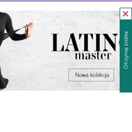
Otrzymaj zniżkę