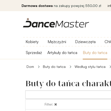
Darmowa dostawa
na zakupy powyżej 550.00 zł
i
Kobiety
Mężczyźni
Dziewczęta
Chł
Sprzedaż
Artykuły do ​​tańca
Buty do tańca
Dom
Buty do tańca
Według stylu tańca
Buty do tańca charak
Filter:
Filter: