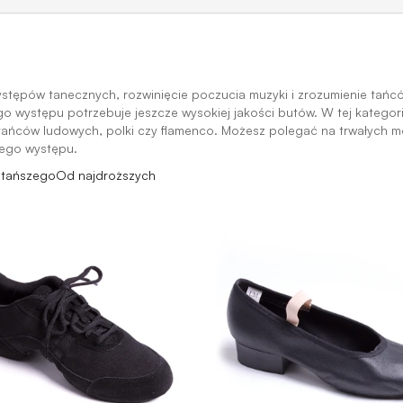
tępów tanecznych, rozwinięcie poczucia muzyki i zrozumienie tańcó
 występu potrzebuje jeszcze wysokiej jakości butów. W tej kategori
 tańców ludowych, polki czy flamenco. Możesz polegać na trwałych m
jego występu.
jtańszego
Od najdroższych