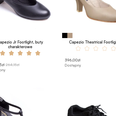
apezio Jr Footlight, buty
Capezio Theatrical Footlig
charakterowe
396,00zł
5zł
264,15zł
Dostępny
pny