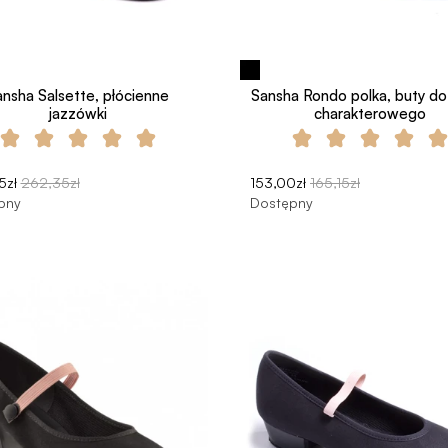
ansha Salsette, płócienne
Sansha Rondo polka, buty do
jazzówki
charakterowego
5zł
262,35zł
153,00zł
165,15zł
pny
Dostępny