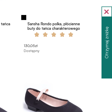
 tańca
Sansha Rondo polka, płócienne
buty do tańca charakterowego
Otrzymaj zniżkę
130,05zł
Dostępny