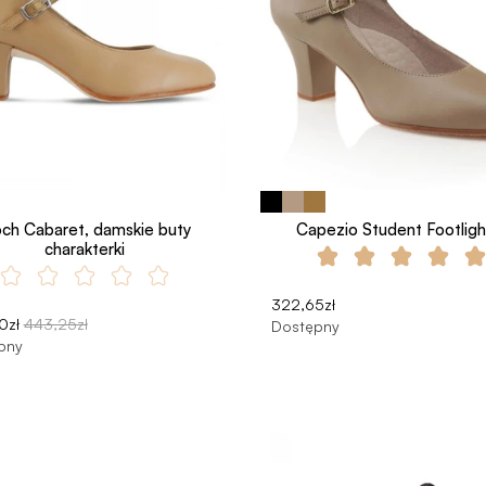
och Cabaret, damskie buty
Capezio Student Footligh
charakterki
322,65zł
0zł
443,25zł
Dostępny
pny