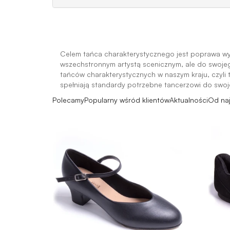
Celem tańca charakterystycznego jest poprawa wys
wszechstronnym artystą scenicznym, ale do swojego
tańców charakterystycznych w naszym kraju, czyli
spełniają standardy potrzebne tancerzowi do swo
Polecamy
Popularny wśród klientów
Aktualności
Od na