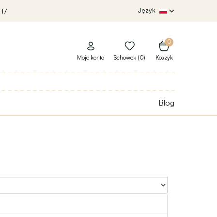
Język
 17
0
Moje konto
Schowek (0)
Koszyk
Blog
Sort By: