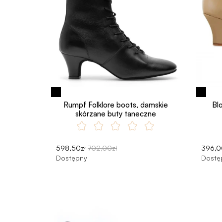
Rumpf Folklore boots, damskie
Bl
skórzane buty taneczne
598,50zł
702,00zł
396,0
Dostępny
Dostę