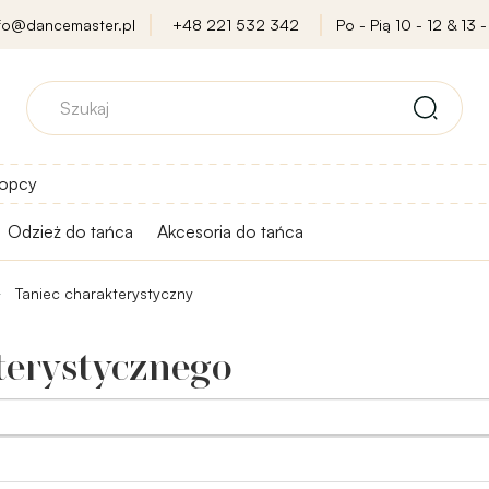
nfo@dancemaster.pl
+48 221 532 342
Po - Pią 10 - 12 & 13 -
opcy
Odzież do tańca
Akcesoria do tańca
Taniec charakterystyczny
terystycznego