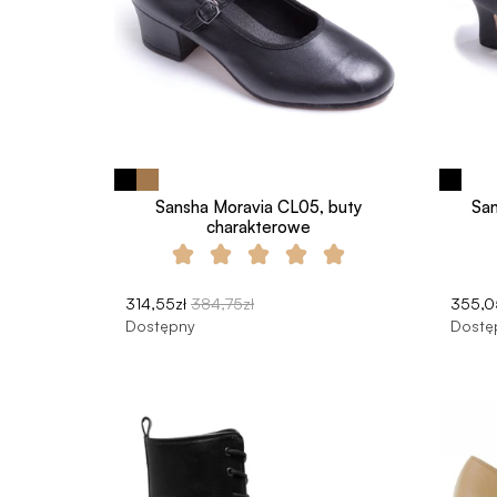
Sansha Moravia CL05, buty
San
charakterowe
314,55zł
384,75zł
355,0
Dostępny
Dostę