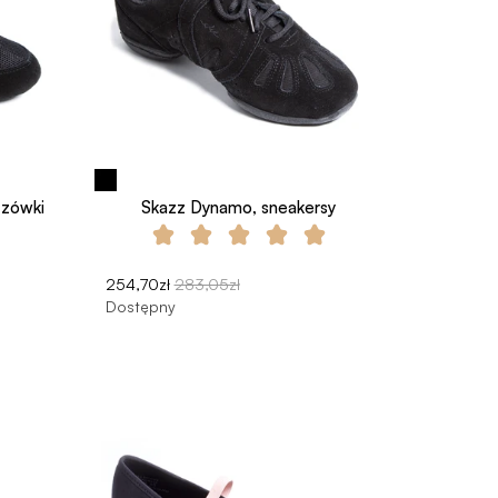
zzówki
Skazz Dynamo, sneakersy
254,70zł
283,05zł
Dostępny