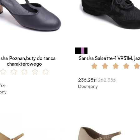
sha Poznan,buty do tanca
Sansha Salsette-1 V931M, ja
charakterowego
236,25zł
262,35zł
5zł
Dostępny
pny