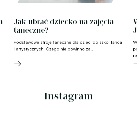
a
Jak ubrać dziecko na zajęcia
W
taneczne?
J
Podstawowe stroje taneczne dla dzieci do szkół tańca
W
i artystycznych: Czego nie powinno za..
p
p
→
Instagram