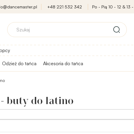
nfo@dancemaster.pl
+48 221 532 342
Po - Pią 10 - 12 & 13 -
opcy
Odzież do tańca
Akcesoria do tańca
ino
- buty do latino