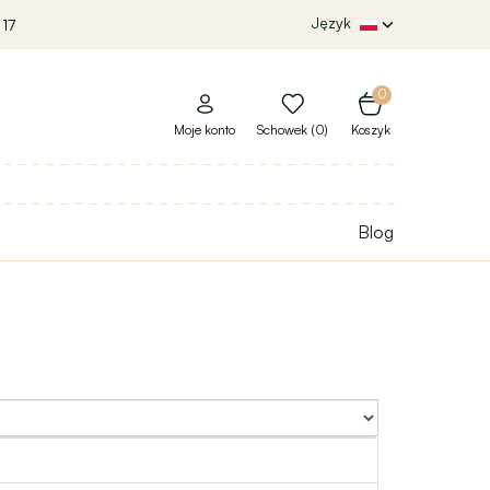
Język
 17
0
Moje konto
Schowek (0)
Koszyk
Blog
Sort By: