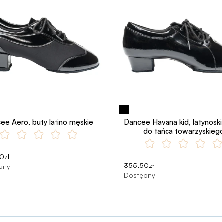
ee Aero, buty latino męskie
Dancee Havana kid, latynoski
do tańca towarzyskieg
0zł
355,50zł
pny
Dostępny