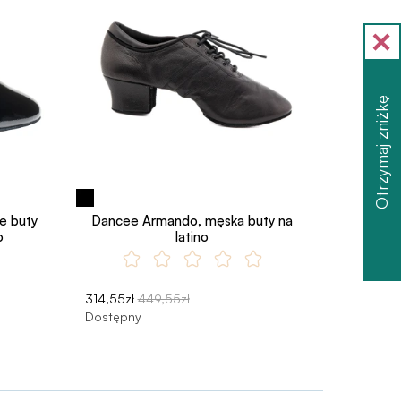
Otrzymaj zniżkę
e buty
Dancee Armando, męska buty na
o
latino
314,55zł
449,55zł
Dostępny