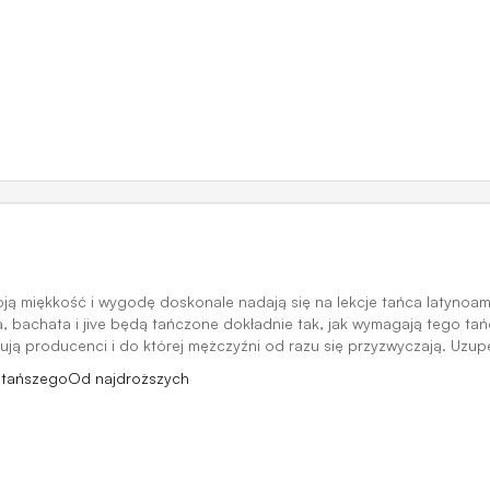
ją miękkość i wygodę doskonale nadają się na lekcje tańca latynoame
, bachata i jive będą tańczone dokładnie tak, jak wymagają tego tań
ją producenci i do której mężczyźni od razu się przyzwyczają. Uzupe
jtańszego
Od najdroższych