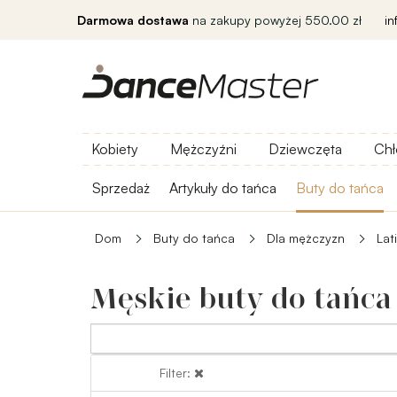
Darmowa dostawa
na zakupy powyżej 550.00 zł
i
Kobiety
Mężczyźni
Dziewczęta
Chł
Sprzedaż
Artykuły do ​​tańca
Buty do tańca
Dom
Buty do tańca
Dla mężczyzn
Lat
Męskie buty do tańca 
Filter:
Filter: