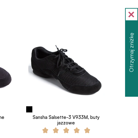
Otrzymaj zniżkę
ne
Sansha Salsette-3 V933M, buty
jazzowe