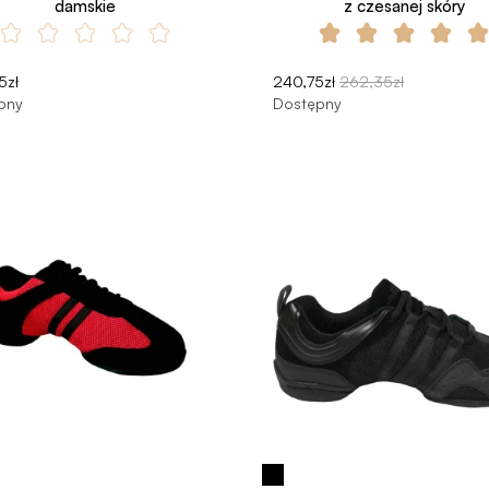
damskie
z czesanej skóry
5zł
240,75zł
262,35zł
pny
Dostępny