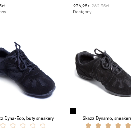
5zł
236,25zł
262,35zł
pny
Dostępny
zz Dyna-Eco, buty sneakery
Skazz Dynamo, sneaker