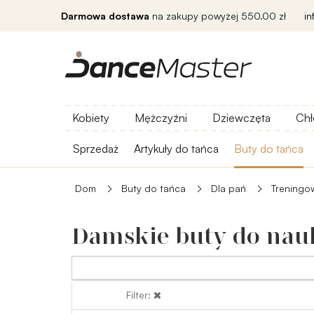
Darmowa dostawa
na zakupy powyżej 550.00 zł
i
Kobiety
Mężczyźni
Dziewczęta
Chł
Sprzedaż
Artykuły do ​​tańca
Buty do tańca
Dom
Buty do tańca
Dla pań
Treningo
Damskie buty do nau
Filter:
Filter: