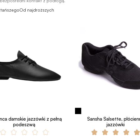
 bezpośredni kontakt z podłogą.
jtańszego
Od najdroższych
nca damskie jazzówki z pełną
Sansha Salsette, płócien
podeszwą
jazzówki