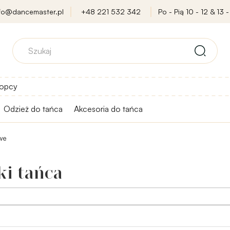
nfo@dancemaster.pl
+48 221 532 342
Po - Pią 10 - 12 & 13 -
opcy
Odzież do tańca
Akcesoria do tańca
we
ki tańca