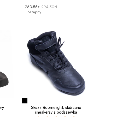
260,55zł
294,30zł
Dostępny
ry
Skazz Boomelight, skórzane
sneakersy z podszewką