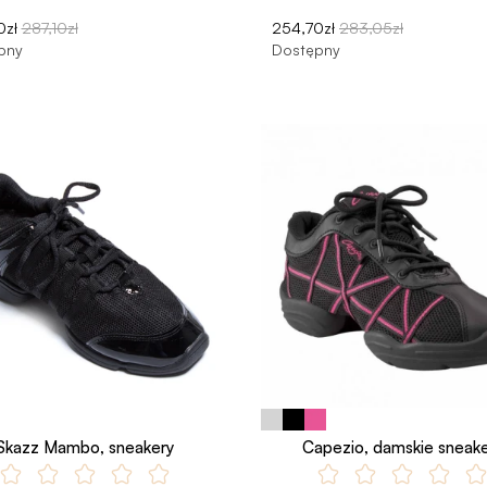
0zł
287,10zł
254,70zł
283,05zł
pny
Dostępny
Skazz Mambo, sneakery
Capezio, damskie sneake