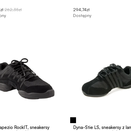
zł
262,35zł
294,74zł
pny
Dostępny
apezio RockIT, sneakersy
Dyna-Stie LS, sneakersy z l