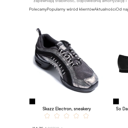
zapewniają stabilność, odpowiednią amortyzację i
Polecamy
Popularny wśród klientów
Aktualności
Od na
Skazz Electron, sneakery
So Da