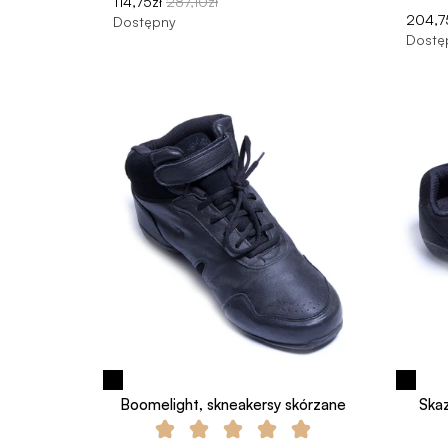
114,75zł
287,10zł
204,7
Dostępny
Dostę
Boomelight, skneakersy skórzane
Ska