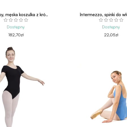
, męska koszulka z kró..
Intermezzo, spinki do wł
Dostępny
Dostępny
182,70zł
22,05zł