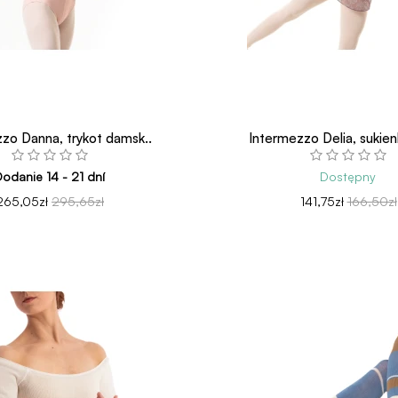
zo Danna, trykot damsk..
Intermezzo Delia, sukien
odanie 14 - 21 dní
Dostępny
265,05zł
295,65zł
141,75zł
166,50zł