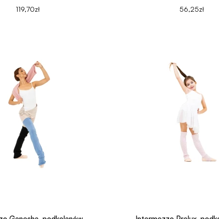
119,70zł
56,25zł
zo Ganesha, podkolanów..
Intermezzo Prelux, podk