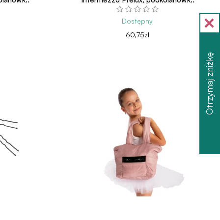
Dostępny
60,75zł
Otrzymaj zniżkę