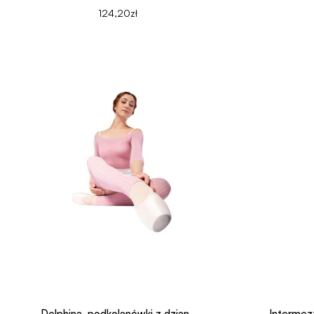
124,20zł
Delphina, podkolanówki z dzian..
Intermez