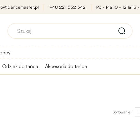
nfo@dancemaster.pl
+48 221 532 342
Po - Pią 10 - 12 & 13 -
opcy
Odzież do tańca
Akcesoria do tańca
Sortowanie: