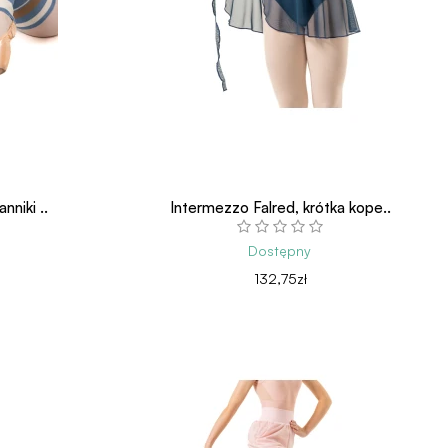
nniki ..
Intermezzo Falred, krótka kope..
Dostępny
132,75zł