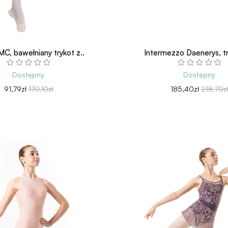
MC, bawełniany trykot z..
Intermezzo Daenerys, try
Dostępny
Dostępny
91,79zł
170,10zł
185,40zł
218,70z