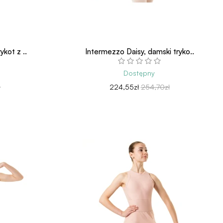
kot z ..
Intermezzo Daisy, damski tryko..
Dostępny
ł
224,55zł
254,70zł