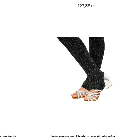
127,35zł
olanówk..
Intermezzo Prelux, podkolanówk..