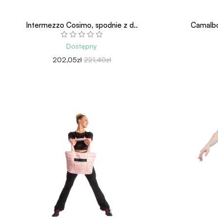
Intermezzo Cosimo, spodnie z d..
Camalboy
Dostępny
202,05zł
221,40zł