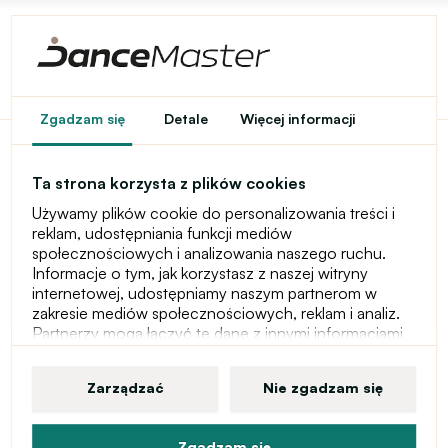
Zgadzam się
Detale
Więcej informacji
Marki
Freestyle dance
Ta strona korzysta z plików cookies
Używamy plików cookie do personalizowania treści i
reklam, udostępniania funkcji mediów
społecznościowych i analizowania naszego ruchu.
Sortowanie:
Porównanie produktów (0)
Informacje o tym, jak korzystasz z naszej witryny
internetowej, udostępniamy naszym partnerom w
zakresie mediów społecznościowych, reklam i analiz.
Partnerzy mogą łączyć te dane z innymi informacjami,
które im przekazałeś lub uzyskałeś w wyniku
korzystania przez Ciebie z ich usług. Więcej informacji
Zarządzać
Nie zgadzam się
na temat plików cookie, praw użytkownika i prawa do
wycofania zgody znajdziesz w naszym oświadczeniu o
ochronie prywatności.
Zgadzam się