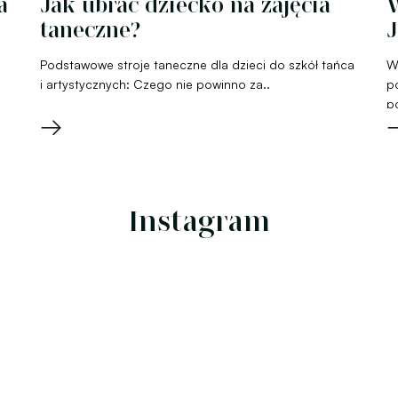
a
Jak ubrać dziecko na zajęcia
W
taneczne?
J
Podstawowe stroje taneczne dla dzieci do szkół tańca
W
i artystycznych: Czego nie powinno za..
p
p
→
Instagram