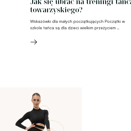
Jak się ubrać na treningi tańc
towarzyskiego?
Wskazówki dla małych początkujących Początki w
szkole tańca są dla dzieci wielkim przeżyciem ..
→