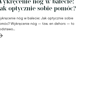
ykręcenie nóg w balecie:
ak optycznie sobie pomóc?
ykręcenie nóg w balecie: Jak optycznie sobie
omóc? Wykręcenie nóg – tzw. en dehors – to
odstawo..
→