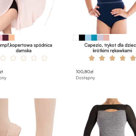
mpf,kopertowa spódnica
Capezio, trykot dla dziec
damska
krótkimi rękawkami
zł
100,80zł
pny
Dostępny