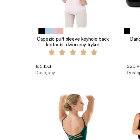
Capezio puff sleeve keyhole back
Danc
leotards, dziecięcy trykot
165,15zł
220,9
Dostępny
Dostę