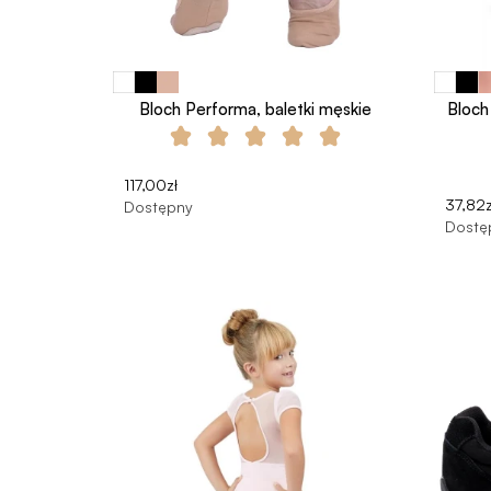
Bloch Performa, baletki męskie
Bloch
117,00zł
37,82z
Dostępny
Dostę