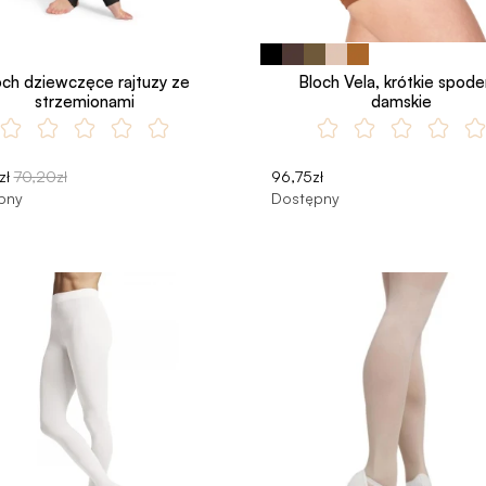
och dziewczęce rajtuzy ze
Bloch Vela, krótkie spode
strzemionami
damskie
zł
70,20zł
96,75zł
pny
Dostępny