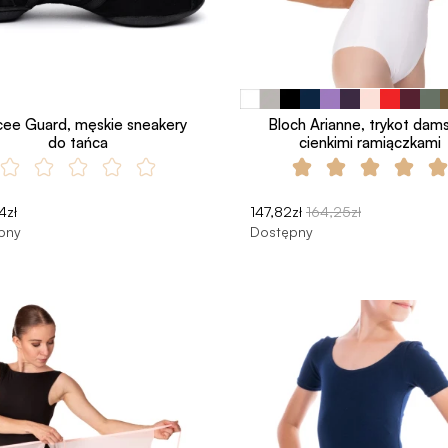
ee Guard, męskie sneakery
Bloch Arianne, trykot dams
do tańca
cienkimi ramiączkami
4zł
147,82zł
164,25zł
pny
Dostępny