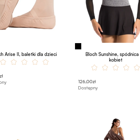
h Arise II, baletki dla dzieci
Bloch Sunshine, spódnica 
kobiet
zł
126,00zł
pny
Dostępny