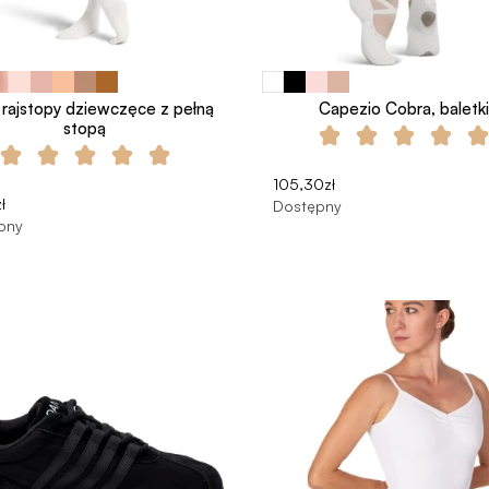
 rajstopy dziewczęce z pełną
Capezio Cobra, baletk
stopą
105,30zł
ł
Dostępny
pny