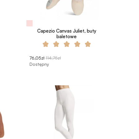
i
Capezio Canvas Juliet, buty
baletowe
76,05zł
114,75zł
Dostępny