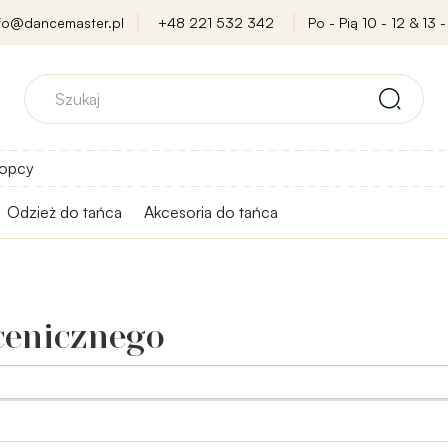
nfo@dancemaster.pl
+48 221 532 342
Po - Pią 10 - 12 & 13 -
opcy
Odzież do tańca
Akcesoria do tańca
cenicznego