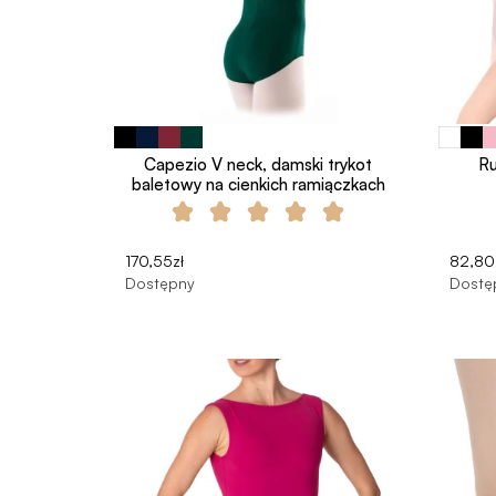
Capezio V neck, damski trykot
Ru
baletowy na cienkich ramiączkach
170,55zł
82,80
Dostępny
Dostę