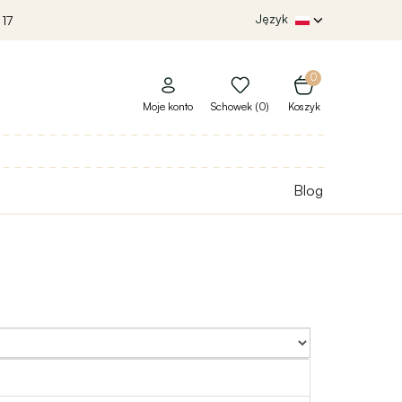
Język
 17
0
Moje konto
Schowek (0)
Koszyk
Blog
Sort By: