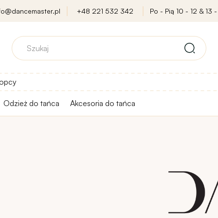
nfo@dancemaster.pl
+48 221 532 342
Po - Pią 10 - 12 & 13 -
opcy
Odzież do tańca
Akcesoria do tańca