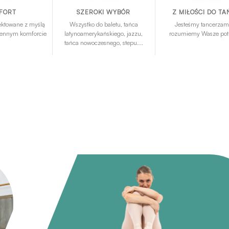
FORT
SZEROKI WYBÓR
Z MIŁOŚCI DO T
ektowane z myślą
Wszystko do baletu, tańca
Jesteśmy tancerzam
ziennym komforcie
latynoamerykańskiego, jazzu,
rozumiemy Wasze pot
tańca nowoczesnego, stepu...