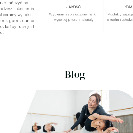
brze tańczyć na
JAKOŚĆ
KOM
odzież i akcesoria
ybieramy wysokiej
Wybieramy sprawdzone marki i
Produkty zaproj
wysokiej jakości materiały
o ruchu i całod
 „Look good, dance
o, każdy ruch jest
ci.
Blog