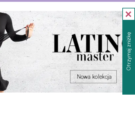
Otrzymaj zniżkę