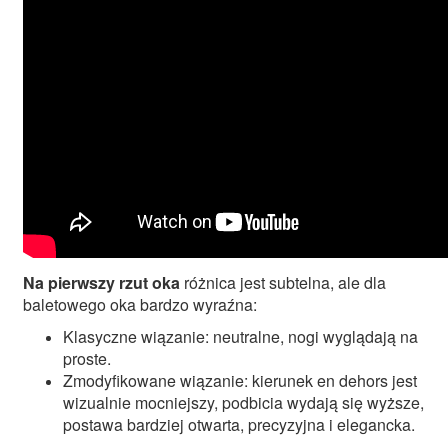
Na pierwszy rzut oka
różnica jest subtelna, ale dla
baletowego oka bardzo wyraźna:
Klasyczne wiązanie: neutralne, nogi wyglądają na
proste.
Zmodyfikowane wiązanie: kierunek en dehors jest
wizualnie mocniejszy, podbicia wydają się wyższe,
postawa bardziej otwarta, precyzyjna i elegancka.