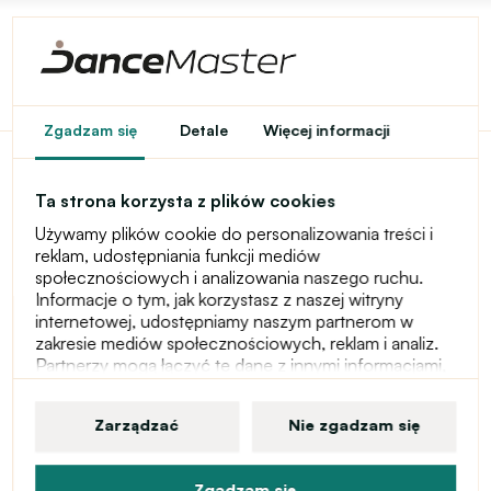
Zgadzam się
Detale
Więcej informacji
Claudia, damski trykot z
Ta strona korzysta z plików cookies
rękawami w kropki
Używamy plików cookie do personalizowania treści i
reklam, udostępniania funkcji mediów
społecznościowych i analizowania naszego ruchu.
Informacje o tym, jak korzystasz z naszej witryny
internetowej, udostępniamy naszym partnerom w
zakresie mediów społecznościowych, reklam i analiz.
Partnerzy mogą łączyć te dane z innymi informacjami,
które im przekazałeś lub uzyskałeś w wyniku
korzystania przez Ciebie z ich usług. Więcej informacji
Zarządzać
Nie zgadzam się
na temat plików cookie, praw użytkownika i prawa do
wycofania zgody znajdziesz w naszym oświadczeniu o
ochronie prywatności.
Zgadzam się