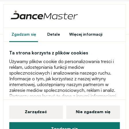
Zgadzam się
Detale
Więcej informacji
FSD FSD spódnica
Ta strona korzysta z plików cookies
treningowa do standardu
Używamy plików cookie do personalizowania treści i
reklam, udostępniania funkcji mediów
społecznościowych i analizowania naszego ruchu.
Informacje o tym, jak korzystasz z naszej witryny
internetowej, udostępniamy naszym partnerom w
zakresie mediów społecznościowych, reklam i analiz.
Partnerzy mogą łączyć te dane z innymi informacjami,
które im przekazałeś lub uzyskałeś w wyniku
korzystania przez Ciebie z ich usług. Więcej informacji
Zarządzać
Nie zgadzam się
na temat plików cookie, praw użytkownika i prawa do
wycofania zgody znajdziesz w naszym oświadczeniu o
ochronie prywatności.
Zgadzam się