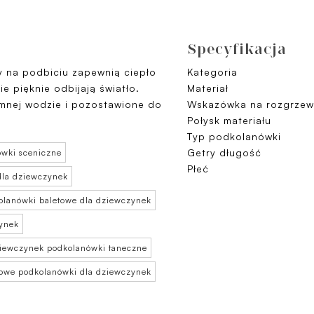
Specyfikacja
y na podbiciu zapewnią ciepło
Kategoria
 pięknie odbijają światło.
Materiał
imnej wodzie i pozostawione do
Wskazówka na rozgrzew
Połysk materiału
Typ podkolanówki
Getry długość
wki sceniczne
Płeć
dla dziewczynek
olanówki baletowe dla dziewczynek
ynek
ziewczynek podkolanówki taneczne
towe podkolanówki dla dziewczynek