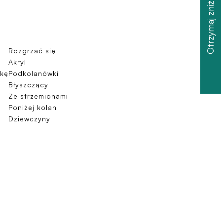
Otrzymaj zniżkę
Rozgrzać się
Akryl
kę
Podkolanówki
Błyszczący
Ze strzemionami
Poniżej kolan
Dziewczyny