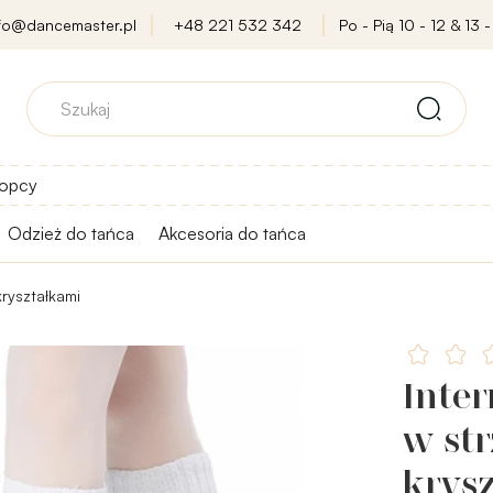
nfo@dancemaster.pl
+48 221 532 342
Po - Pią 10 - 12 & 13 -
opcy
Odzież do tańca
Akcesoria do tańca
ryształkami
Inte
w st
krys