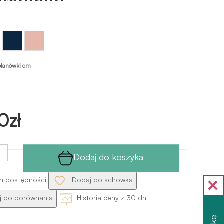
Niebieski
Różowo-
- navy
pink
olanówki cm
0zł
Dodaj do koszyka
n dostępności
Dodaj do schowka
 do porównania
Historia ceny z 30 dni