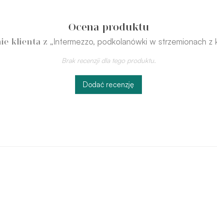
Ocena produktu
„Intermezzo, podkolanówki w strzemionach z k
ie klienta z
Brak recenzji dla tego produktu.
Dodać recenzję