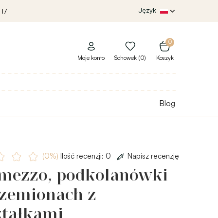
Język
 17
0
Moje konto
Schowek (0)
Koszyk
Blog
(0%)
Ilość recenzji: 0
Napisz recenzję
rmezzo, podkolanówki
rzemionach z
ztałkami