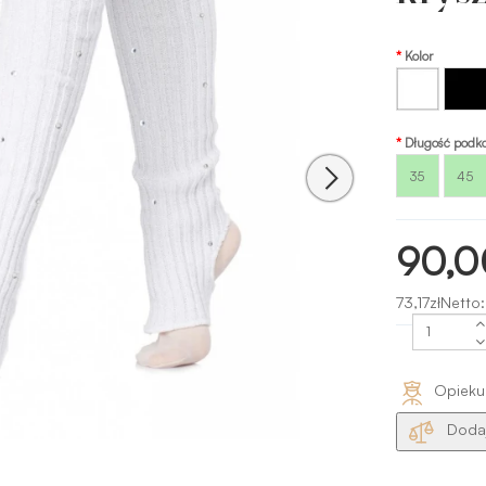
Kolor
Biały
Czarny
Długość podk
35
45
90,0
73,17złNetto:
Opieku
Dodaj