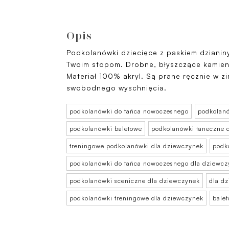
Opis
Podkolanówki dziecięce z paskiem dzianin
Twoim stopom. Drobne, błyszczące kamienie
Materiał 100% akryl. Są prane ręcznie w z
swobodnego wyschnięcia.
podkolanówki do tańca nowoczesnego
podkolanó
podkolanówki baletowe
podkolanówki taneczne 
treningowe podkolanówki dla dziewczynek
podk
podkolanówki do tańca nowoczesnego dla dziewcz
podkolanówki sceniczne dla dziewczynek
dla d
podkolanówki treningowe dla dziewczynek
bale