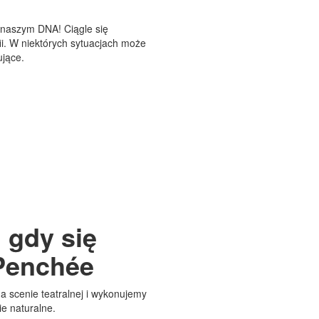
 naszym DNA! Ciągle się
i. W niektórych sytuacjach może
ujące.
 gdy się
Penchée
na scenie teatralnej i wykonujemy
ie naturalne.