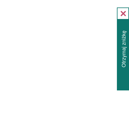
Otrzymaj zniżkę