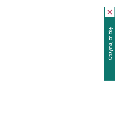
Otrzymaj zniżkę