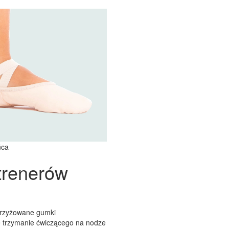
ńca
trenerów
skrzyżowane gumki
ze trzymanie ćwiczącego na nodze