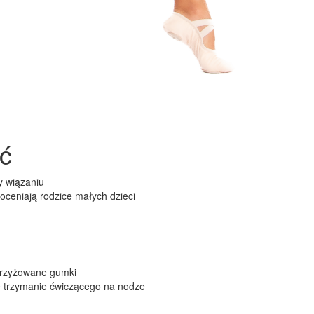
ść
y wiązaniu
oceniają rodzice małych dzieci
skrzyżowane gumki
ze trzymanie ćwiczącego na nodze