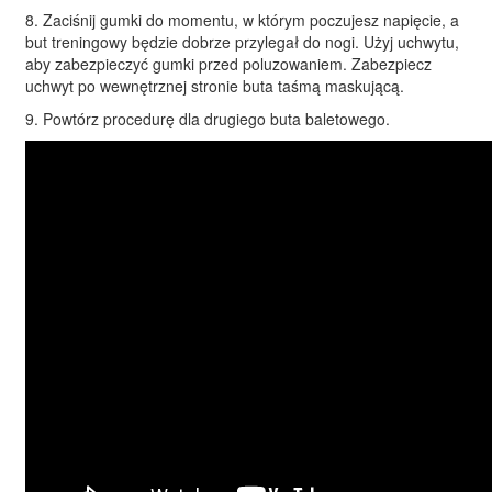
8. Zaciśnij gumki do momentu, w którym poczujesz napięcie, a
but treningowy będzie dobrze przylegał do nogi. Użyj uchwytu,
aby zabezpieczyć gumki przed poluzowaniem. Zabezpiecz
uchwyt po wewnętrznej stronie buta taśmą maskującą.
9. Powtórz procedurę dla drugiego buta baletowego.