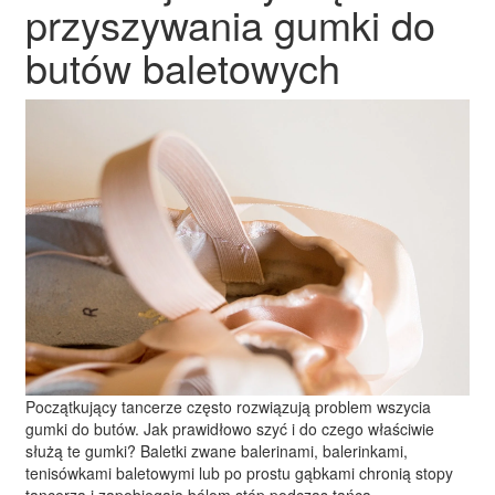
przyszywania gumki do
butów baletowych
Początkujący tancerze często rozwiązują problem wszycia
gumki do butów. Jak prawidłowo szyć i do czego właściwie
służą te gumki? Baletki zwane balerinami, balerinkami,
tenisówkami baletowymi lub po prostu gąbkami chronią stopy
tancerza i zapobiegają bólom stóp podczas tańca.