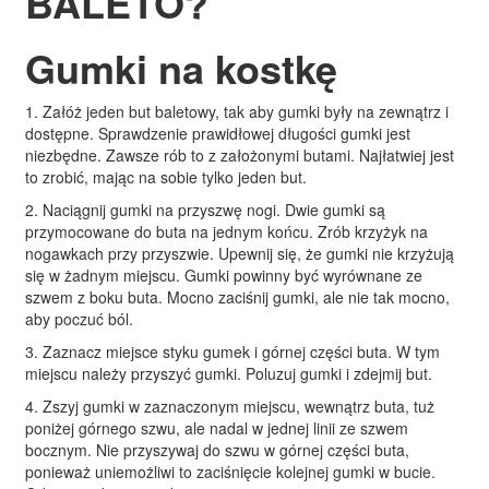
BALETO?
Gumki na kostkę
1. Załóż jeden but baletowy, tak aby gumki były na zewnątrz i
dostępne. Sprawdzenie prawidłowej długości gumki jest
niezbędne. Zawsze rób to z założonymi butami. Najłatwiej jest
to zrobić, mając na sobie tylko jeden but.
2. Naciągnij gumki na przyszwę nogi. Dwie gumki są
przymocowane do buta na jednym końcu. Zrób krzyżyk na
nogawkach przy przyszwie. Upewnij się, że gumki nie krzyżują
się w żadnym miejscu. Gumki powinny być wyrównane ze
szwem z boku buta. Mocno zaciśnij gumki, ale nie tak mocno,
aby poczuć ból.
3. Zaznacz miejsce styku gumek i górnej części buta. W tym
miejscu należy przyszyć gumki. Poluzuj gumki i zdejmij but.
4. Zszyj gumki w zaznaczonym miejscu, wewnątrz buta, tuż
poniżej górnego szwu, ale nadal w jednej linii ze szwem
bocznym. Nie przyszywaj do szwu w górnej części buta,
ponieważ uniemożliwi to zaciśnięcie kolejnej gumki w bucie.