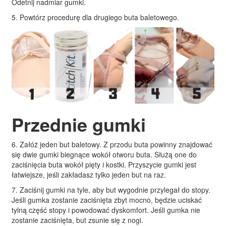
Odetnij nadmiar gumki.
5. Powtórz procedurę dla drugiego buta baletowego.
Przednie gumki
6. Załóż jeden but baletowy. Z przodu buta powinny znajdować
się dwie gumki biegnące wokół otworu buta. Służą one do
zaciśnięcia buta wokół pięty i kostki. Przyszycie gumki jest
łatwiejsze, jeśli zakładasz tylko jeden but na raz.
7. Zaciśnij gumki na tyle, aby but wygodnie przylegał do stopy.
Jeśli gumka zostanie zaciśnięta zbyt mocno, będzie uciskać
tylną część stopy i powodować dyskomfort. Jeśli gumka nie
zostanie zaciśnięta, but zsunie się z nogi.