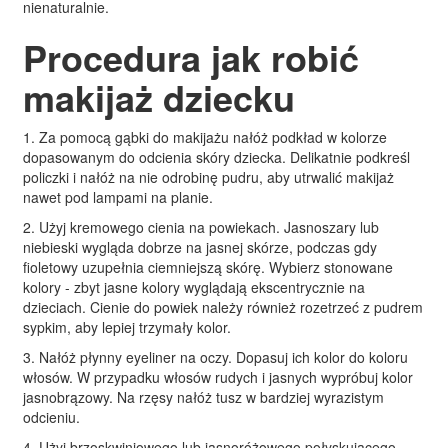
nienaturalnie.
Procedura jak robić
makijaż dziecku
1. Za pomocą gąbki do makijażu nałóż podkład w kolorze
dopasowanym do odcienia skóry dziecka. Delikatnie podkreśl
policzki i nałóż na nie odrobinę pudru, aby utrwalić makijaż
nawet pod lampami na planie.
2. Użyj kremowego cienia na powiekach. Jasnoszary lub
niebieski wygląda dobrze na jasnej skórze, podczas gdy
fioletowy uzupełnia ciemniejszą skórę. Wybierz stonowane
kolory - zbyt jasne kolory wyglądają ekscentrycznie na
dzieciach. Cienie do powiek należy również rozetrzeć z pudrem
sypkim, aby lepiej trzymały kolor.
3. Nałóż płynny eyeliner na oczy. Dopasuj ich kolor do koloru
włosów. W przypadku włosów rudych i jasnych wypróbuj kolor
jasnobrązowy. Na rzęsy nałóż tusz w bardziej wyrazistym
odcieniu.
4. Użyj brzoskwiniowego lub jasnoróżowego połyskującego