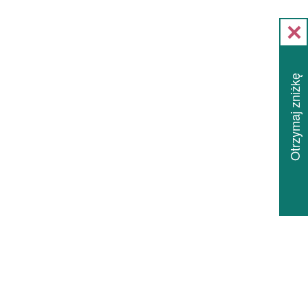
Otrzymaj zniżkę