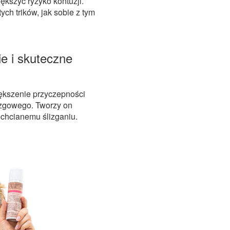
iększyć ryzyko kontuzji.
ych trików, jak sobie z tym
ie i skuteczne
ększenie przyczepności
lizgowego. Tworzy on
echcianemu ślizganiu.