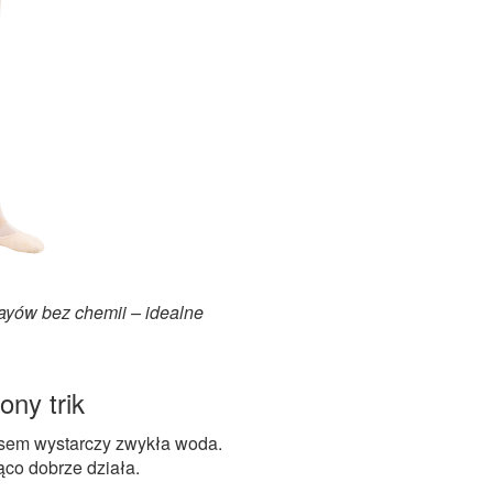
rayów bez chemii – idealne
ony trik
asem wystarczy zwykła woda.
ąco dobrze działa.