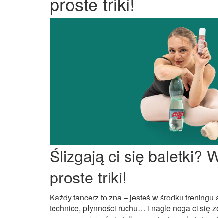
proste triki!
Ślizgają ci się baletki? 
proste triki!
Każdy tancerz to zna – jesteś w środku treningu 
technice, płynności ruchu… i nagle noga ci się ze