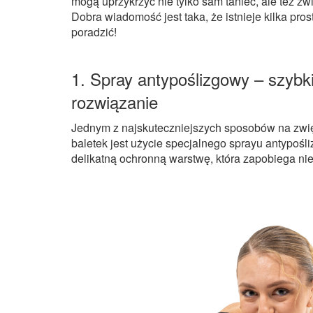
mogą uprzykrzyć nie tylko sam taniec, ale też zw
Dobra wiadomość jest taka, że istnieje kilka prost
poradzić!
1. Spray antypoślizgowy – szybk
rozwiązanie
Jednym z najskuteczniejszych sposobów na zwi
baletek jest użycie specjalnego sprayu antypoś
delikatną ochronną warstwę, która zapobiega ni