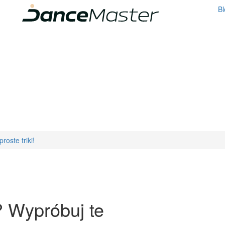
Bl
roste triki!
i? Wypróbuj te