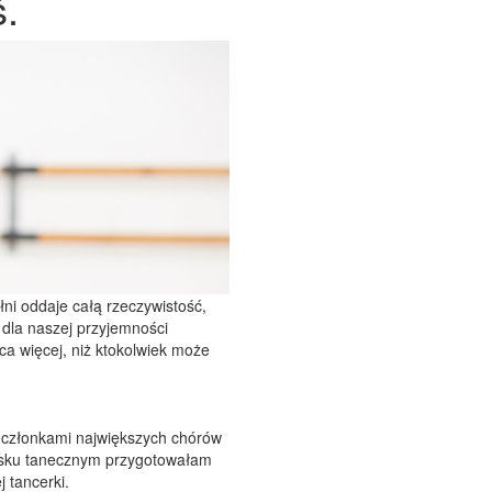
ś.
ełni oddaje całą rzeczywistość,
y dla naszej przyjemności
ca więcej, niż ktokolwiek może
 i członkami największych chórów
wisku tanecznym przygotowałam
 tancerki.