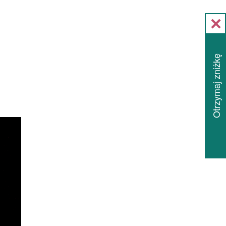
Otrzymaj zniżkę