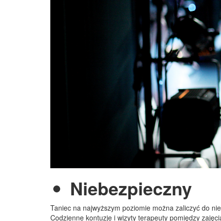
Niebezpieczny
Taniec na najwyższym poziomie można zaliczyć do nieb
Codzienne kontuzje i wizyty terapeuty pomiędzy zajęci