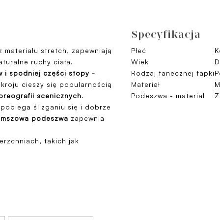
Specyfikacja
 materiału stretch, zapewniają
Płeć
K
turalne ruchy ciała.
Wiek
D
 i spodniej części stopy -
Rodzaj tanecznej tapki
P
 kroju cieszy się popularnością
Materiał
M
oreografii scenicznych
.
Podeszwa - materiał
Z
pobiega ślizganiu się i dobrze
zamszowa podeszwa
zapewnia
erzchniach, takich jak