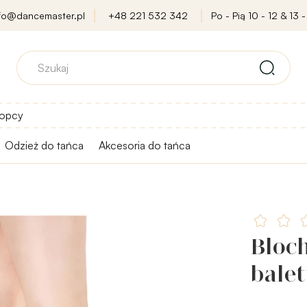
nfo@dancemaster.pl
+48 221 532 342
Po - Pią 10 - 12 & 13 -
opcy
Odzież do tańca
Akcesoria do tańca
Bloch
bale