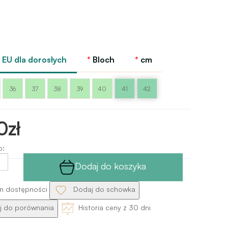
EU dla dorosłych
Bloch
cm
36
37
38
39
40
41
42
0zł
o:
Dodaj do koszyka
n dostępności
Dodaj do schowka
 do porównania
Historia ceny z 30 dni