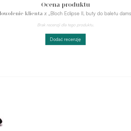
Ocena produktu
„Bloch Eclipse II, buty do baletu dams
owolenie klienta z
Brak recenzji dla tego produktu.
Dodać recenzję