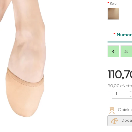
Kolor
Jasny
piasek
Numer 
35
110,7
90,00złNett
Opieku
Dodaj