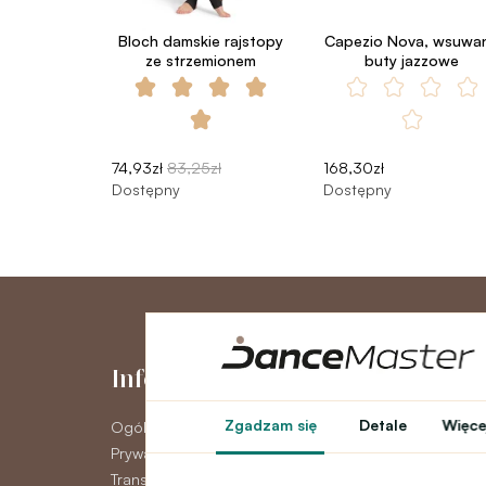
Bloch damskie rajstopy
Capezio Nova, wsuwa
ze strzemionem
buty jazzowe
74,93zł
83,25zł
168,30zł
Dostępny
Dostępny
Informacje
Moje kont
Zgadzam się
Detale
Więcej
Ogólne warunki
Moje konto
Prywatność GDPR
Historia zamówie
Transport
Newsletter