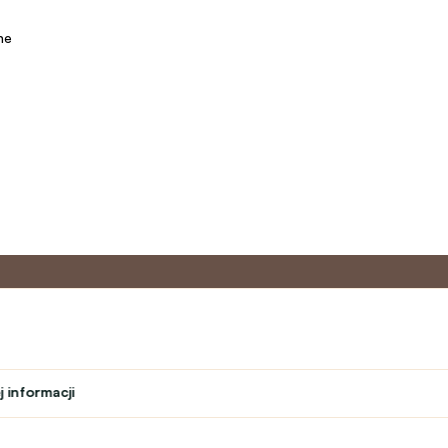
ne
o
Program
Obsługa 
partnerski
 informacji
Kontakt
ń
Program lojalnościowy
text_faq
Program nauczyciela