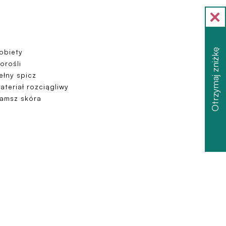
Otrzymaj zniżkę
obiety
orośli
ełny spicz
ateriał rozciągliwy
amsz skóra