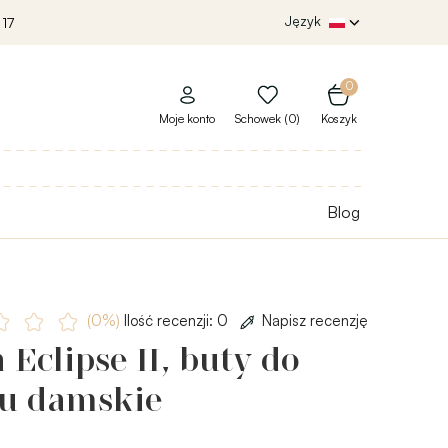
Język
 17
0
Moje konto
Schowek (0)
Koszyk
Blog
(0%)
Ilość recenzji: 0
Napisz recenzję
 Eclipse II, buty do
tu damskie