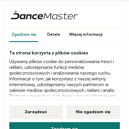
Zgadzam się
Detale
Więcej informacji
Bloch Performa, baletki
Ta strona korzysta z plików cookies
dziecięce
Używamy plików cookie do personalizowania treści i
reklam, udostępniania funkcji mediów
społecznościowych i analizowania naszego ruchu.
Informacje o tym, jak korzystasz z naszej witryny
internetowej, udostępniamy naszym partnerom w
zakresie mediów społecznościowych, reklam i analiz.
Partnerzy mogą łączyć te dane z innymi informacjami,
które im przekazałeś lub uzyskałeś w wyniku
korzystania przez Ciebie z ich usług. Więcej informacji
Zarządzać
Nie zgadzam się
na temat plików cookie, praw użytkownika i prawa do
wycofania zgody znajdziesz w naszym oświadczeniu o
ochronie prywatności.
Zgadzam się