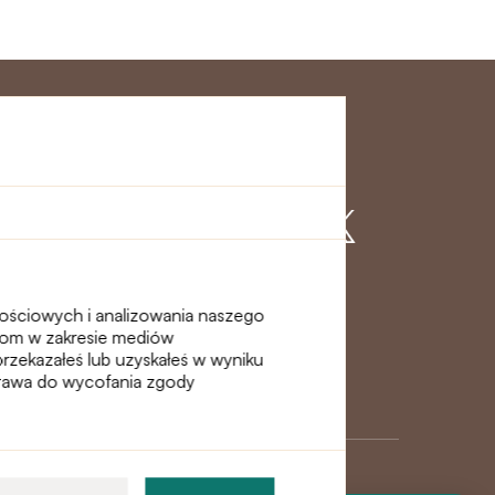
klienta
Dołącz do nas
nościowych i analizowania naszego
erom w zakresie mediów
przekazałeś lub uzyskałeś w wyniku
 prawa do wycofania zgody