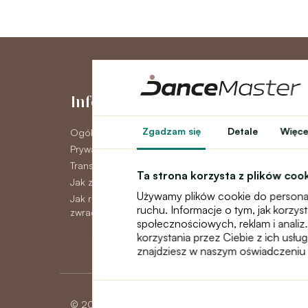
Informacje
Moje kont
Zgadzam się
Detale
Więcej
Ogólne warunki
Moje konto
Prywatność GDPR
Historia zamówie
Transport
Newsletter
Ta strona korzysta z plików coo
Jak zapłacić
Używamy plików cookie do personal
Jak reklamować, wymieniać lub
ruchu. Informacje o tym, jak korzy
zwracać towar
społecznościowych, reklam i analiz.
korzystania przez Ciebie z ich usłu
znajdziesz w naszym oświadczeniu 
© 2026 Dancemaster