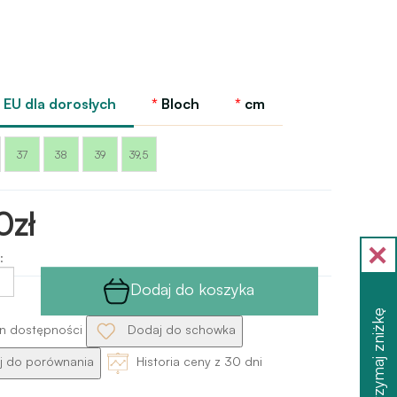
EU dla dorosłych
Bloch
cm
37
38
39
39,5
0zł
:
Dodaj do koszyka
Otrzymaj zniżkę
n dostępności
Dodaj do schowka
 do porównania
Historia ceny z 30 dni