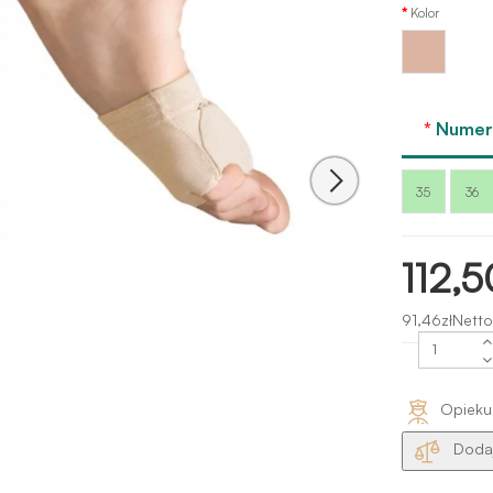
Kolor
Ciało-
nude
Numer 
35
36
112,5
91,46złNetto
Opieku
Dodaj