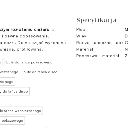
Specyfikacja
jszym rozłożeniu ciężaru
, a
Płeć
M
e i pewne dopasowanie.
Wiek
D
iateczki. Dolna część wykonana
Rodzaj tanecznej tapki
O
wniana, profilowana.
Materiał
N
Podeszwa - materiał
Z
o
buty do tańca pokazowego
ółczesnego
buty do tańca disco
czesnego
y do tańca disco
do tańca współczesnego
ca pokazowego