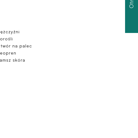
ężczyźni
orośli
twór na palec
eopren
amsz skóra