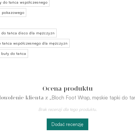
y do tańca współczesnego
ca pokazowego
 do tańca disco dla mężczyzn
o tańca współczesnego dla mężczyzn
 buty do tańca
Ocena produktu
„Bloch Foot Wrap, męskie tapki do ta
owolenie klienta z
Brak recenzji dla tego produktu.
Dodać recenzję