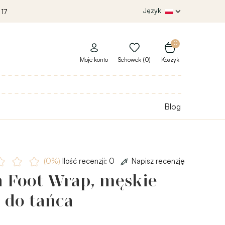
Język
 17
0
Moje konto
Schowek (0)
Koszyk
Blog
(0%)
Ilość recenzji: 0
Napisz recenzję
h Foot Wrap, męskie
 do tańca