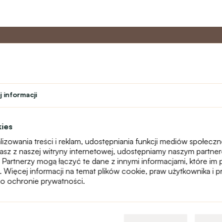
o
Program
Obsługa 
partnerski
 informacji
Kontakt
ń
Program lojalnościowy
text_faq
Program nauczyciela
Reklamacje
kies
Studenci
Mapa witryny
izowania treści i reklam, udostępniania funkcji mediów społecz
Teatr
stasz z naszej witryny internetowej, udostępniamy naszym partn
 Partnerzy mogą łączyć te dane z innymi informacjami, które im 
g. Więcej informacji na temat plików cookie, praw użytkownika i
o ochronie prywatności.