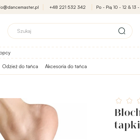
nfo@dancemaster.pl
+48 221 532 342
Po - Pią 10 - 12 & 13 -
opcy
Odzież do tańca
Akcesoria do tańca
Bloc
tapki