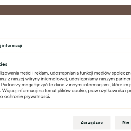
o
Program
Obsługa 
partnerski
 informacji
Kontakt
ń
Program lojalnościowy
text_faq
Program nauczyciela
Reklamacje
kies
Studenci
Mapa witryny
izowania treści i reklam, udostępniania funkcji mediów społecz
Teatr
stasz z naszej witryny internetowej, udostępniamy naszym partn
 Partnerzy mogą łączyć te dane z innymi informacjami, które im 
g. Więcej informacji na temat plików cookie, praw użytkownika i
o ochronie prywatności.
Zarządzać
Nie