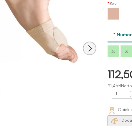
Kolor
Ciało-
nude
Numer 
35
36
112,5
91,46złNetto
Opieku
Dodaj