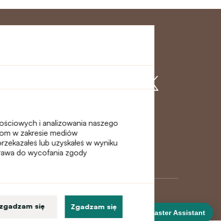
klienta
Dołącz do nas
nościowych i analizowania naszego
erom w zakresie mediów
przekazałeś lub uzyskałeś w wyniku
 prawa do wycofania zgody
 zgadzam się
Zgadzam się
DanceMaster Assistant