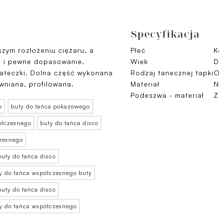
Specyfikacja
szym rozłożeniu ciężaru, a
Płeć
K
e i pewne dopasowanie.
Wiek
D
iateczki. Dolna część wykonana
Rodzaj tanecznej tapki
O
ywniana, profilowana.
Materiał
N
Podeszwa - materiał
Z
o
buty do tańca pokazowego
ółczesnego
buty do tańca disco
czesnego
uty do tańca disco
y do tańca współczesnego buty
uty do tańca disco
y do tańca współczesnego