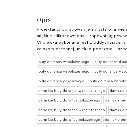
Opis
Projektanci opracowali je z myślą o łatwiej
miękkie silikonowe paski zapewniają pewn
Cholewka wykonana jest z oddychającej s
ze skóry czesanej, miękko podszyta, uszt
buty do tańca współczesnego
buty do tańca disc
buty do tańca współczesnego
buty do tańca wsp
buty do tańca pokazowego
buty do tańca współ
damskie buty do tańca współczesnego
damskie b
damskie buty do tańca pokazowego
damskie but
damskie buty do tańca współczesnego
damskie b
damskie buty do tańca pokazowego
damskie but