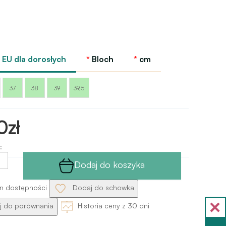
EU dla dorosłych
Bloch
cm
37
38
39
39,5
0zł
:
Dodaj do koszyka
n dostępności
Dodaj do schowka
 do porównania
Historia ceny z 30 dni