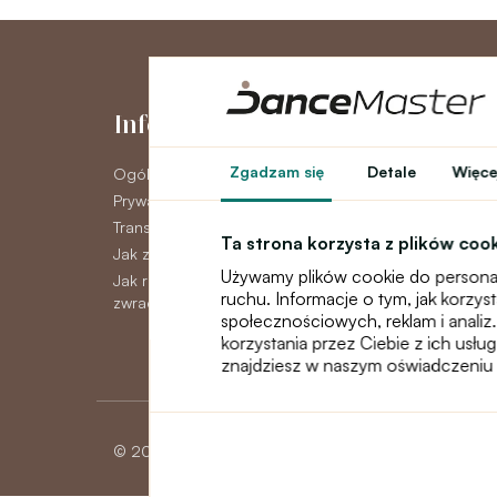
Informacje
Moje kont
Zgadzam się
Detale
Więcej
Ogólne warunki
Moje konto
Prywatność GDPR
Historia zamówie
Transport
Newsletter
Ta strona korzysta z plików coo
Jak zapłacić
Używamy plików cookie do personal
Jak reklamować, wymieniać lub
ruchu. Informacje o tym, jak korzy
zwracać towar
społecznościowych, reklam i analiz.
korzystania przez Ciebie z ich usłu
znajdziesz w naszym oświadczeniu 
© 2026 Dancemaster