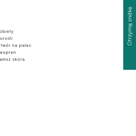
Otrzymaj zniżkę
obiety
orośli
twór na palec
eopren
amsz skóra