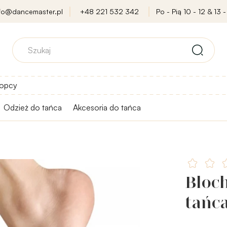
nfo@dancemaster.pl
+48 221 532 342
Po - Pią 10 - 12 & 13 -
opcy
Odzież do tańca
Akcesoria do tańca
Bloch
tańca