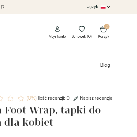
Język
 17
0
Moje konto
Schowek (0)
Koszyk
Blog
(0%)
Ilość recenzji: 0
Napisz recenzję
 Foot Wrap, tapki do
 dla kobiet