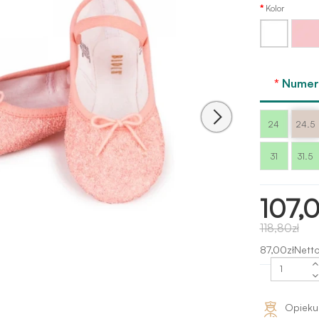
Kolor
Różow
Biały
Bloch
Numer 
24
24.5
31
31.5
107,0
118,80zł
87,00złNetto
Opieku