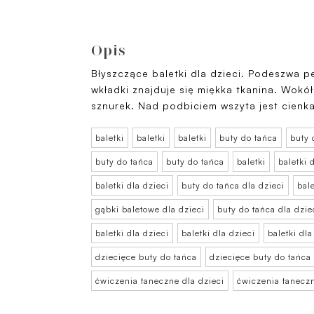
Opis
Błyszczące baletki dla dzieci. Podeszwa p
wkładki znajduje się miękka tkanina. Wokół
sznurek. Nad podbiciem wszyta jest cien
baletki
baletki
baletki
buty do tańca
buty 
buty do tańca
buty do tańca
baletki
baletki 
baletki dla dzieci
buty do tańca dla dzieci
bale
gąbki baletowe dla dzieci
buty do tańca dla dzie
baletki dla dzieci
baletki dla dzieci
baletki dla
dziecięce buty do tańca
dziecięce buty do tańca
ćwiczenia taneczne dla dzieci
ćwiczenia taneczn