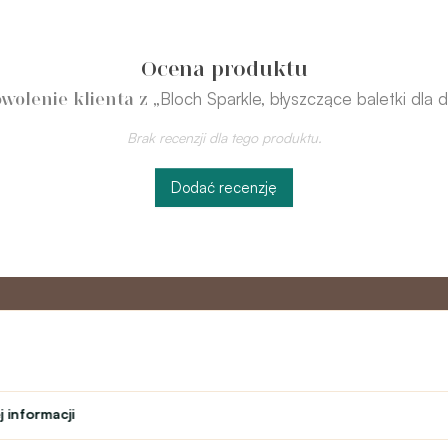
Ocena produktu
„Bloch Sparkle, błyszczące baletki dla d
wolenie klienta z
Brak recenzji dla tego produktu.
Dodać recenzję
o
Program
Obsługa 
partnerski
 informacji
Kontakt
ń
Program lojalnościowy
text_faq