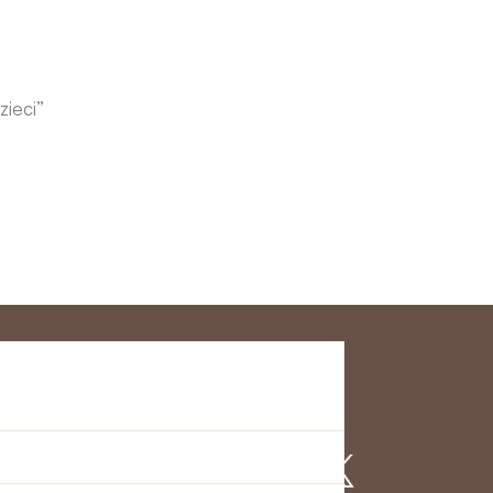
zieci”
klienta
Dołącz do nas