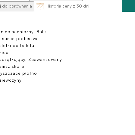
 do porównania
Historia ceny z 30 dni
aniec sceniczny, Balet
 sumie podeszwa
aletki do baletu
zieci
oczątkujący, Zaawansowany
amsz skóra
łyszczące płótno
ziewczyny