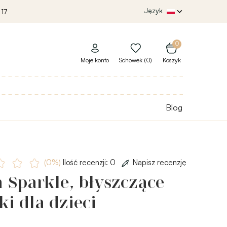
Język
 17
0
Moje konto
Schowek (0)
Koszyk
Blog
(0%)
Ilość recenzji: 0
Napisz recenzję
 Sparkle, błyszczące
ki dla dzieci