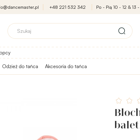
nfo@dancemaster.pl
+48 221 532 342
Po - Pią 10 - 12 & 13 -
opcy
Odzież do tańca
Akcesoria do tańca
Bloch
balet