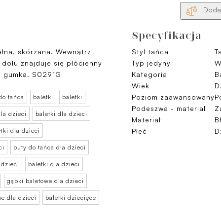
Dodaj
Specyfikacja
ełna, skórzana. Wewnątrz
Styl tańca
T
 dołu znajduje się płócienny
Typ jedyny
W
ka gumka. S0291G
Kategoria
B
Wiek
D
Poziom zaawansowany
P
do tańca
baletki
baletki
Podeszwa - materiał
Z
dla dzieci
baletki dla dzieci
Materiał
B
tki dla dzieci
Płeć
D
ci
buty do tańca dla dzieci
 dzieci
baletki dla dzieci
gąbki baletowe dla dzieci
e dla dzieci
baletki dziecięce