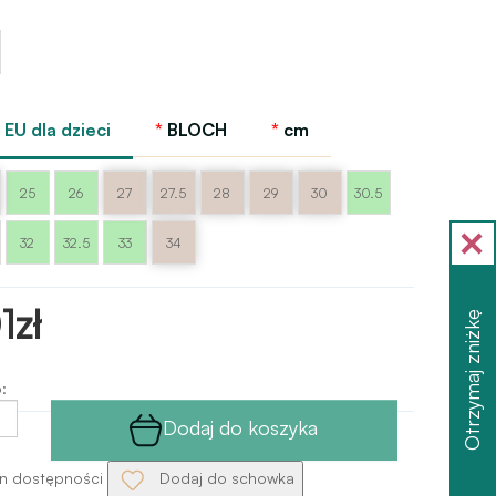
y
EU dla dzieci
BLOCH
cm
25
26
27
27.5
28
29
30
30.5
32
32.5
33
34
1zł
Otrzymaj zniżkę
:
Dodaj do koszyka
n dostępności
Dodaj do schowka