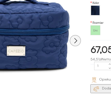
Kolor
Konkursowy
błękit
Rozmiar
Uni
67,05
54,51złNetto
Opieku
Dodaj