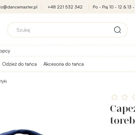
nfo@dancemaster.pl
+48 221 532 342
Po - Pią 10 - 12 & 13 -
opcy
Odzież do tańca
Akcesoria do tańca
tyki
Capez
tore