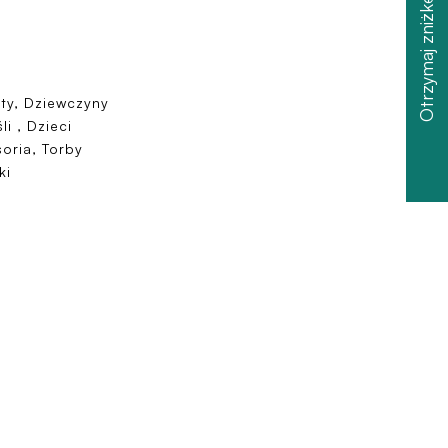
Otrzymaj zniżkę
ty, Dziewczyny
li , Dzieci
oria, Torby
ki