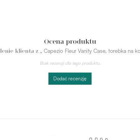
Ocena produktu
„ Capezio Fleur Vanity Case, torebka na k
enie klienta z
Brak recenzji dla tego produktu.
Dodać recenzję