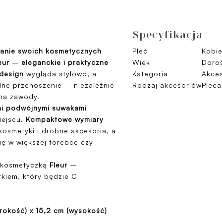
Specyfikacja
anie swoich kosmetycznych
Płeć
Kobie
eur
–
eleganckie i praktyczne
Wiek
Doroś
design
wygląda stylowo, a
Kategoria
Akces
dne przenoszenie – niezależnie
Rodzaj akcesoriów
Pleca
 na zawody.
mi podwójnymi suwakami
iejscu.
Kompaktowe wymiary
kosmetyki i drobne akcesoria, a
ę w większej torebce czy
 kosmetyczką
Fleur
–
kiem, który będzie Ci
erokość) x 15,2 cm (wysokość)