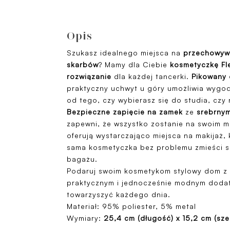
Opis
Szukasz idealnego miejsca na
przechowyw
skarbów
? Mamy dla Ciebie
kosmetyczkę Fl
rozwiązanie
dla każdej tancerki.
Pikowany 
praktyczny uchwyt u góry umożliwia wygo
od tego, czy wybierasz się do studia, czy
Bezpieczne zapięcie na zamek
ze
srebrny
zapewni, że wszystko zostanie na swoim m
oferują wystarczająco miejsca na makijaż, 
sama kosmetyczka bez problemu zmieści si
bagażu.
Podaruj swoim kosmetykom stylowy dom z
praktycznym i jednocześnie modnym dodat
towarzyszyć każdego dnia.
Materiał: 95% poliester, 5% metal
Wymiary:
25,4 cm (długość) x 15,2 cm (sz