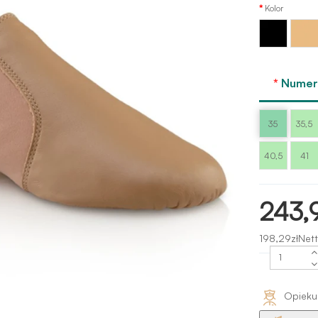
Kolor
Brązow
Czarny
carame
Capezi
Numer 
35
35,5
40,5
41
243,
198,29złNett
Opieku