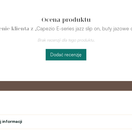
Ocena produktu
„Capezio E-series jazz slip on, buty jazowe 
nie klienta z
Brak recenzji dla tego produktu.
Dodać recenzję
o
Program
Obsługa 
partnerski
 informacji
Kontakt
ń
Program lojalnościowy
text_faq