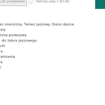
 do porównania
Historia ceny z 30 dni
ec sceniczny, Taniec jazzowy, Disco dance
iety
elona podeszwa
y do tańca jazzowego
śli
ra
założenia
ma
i