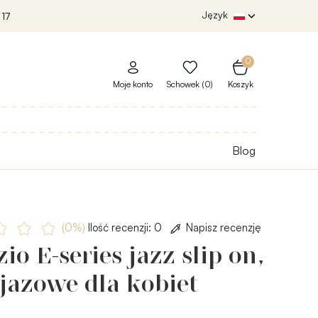
Język
 17
0
Moje konto
Schowek (0)
Koszyk
Blog
(0%)
Ilość recenzji: 0
Napisz recenzję
io E-series jazz slip on,
jazowe dla kobiet