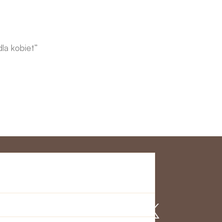
dla kobiet”
klienta
Dołącz do nas