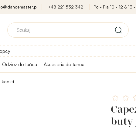
nfo@dancemaster.pl
+48 221 532 342
Po - Pią 10 - 12 & 13 -
opcy
Odzież do tańca
Akcesoria do tańca
a kobiet
Capez
buty 