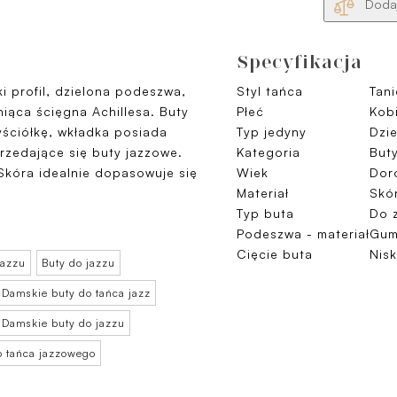
Dodaj
Specyfikacja
ki profil, dzielona podeszwa,
Styl tańca
Tani
niąca ścięgna Achillesa. Buty
Płeć
Kob
ściółkę, wkładka posiada
Typ jedyny
Dzi
przedające się buty jazzowe.
Kategoria
But
Skóra idealnie dopasowuje się
Wiek
Doro
Materiał
Skó
Typ buta
Do 
Podeszwa - materiał
Gu
Cięcie buta
Nisk
jazzu
Buty do jazzu
Damskie buty do tańca jazz
Damskie buty do jazzu
o tańca jazzowego