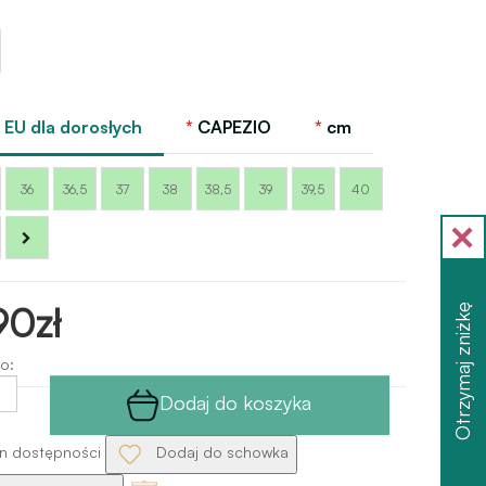
o
lowa
o
EU dla dorosłych
CAPEZIO
cm
36
36,5
37
38
38,5
39
39,5
40
90zł
Otrzymaj zniżkę
o:
Dodaj do koszyka
n dostępności
Dodaj do schowka