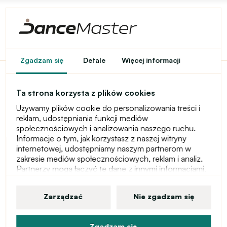
Zgadzam się
Detale
Więcej informacji
Capezio Nova, wsuwane
Ta strona korzysta z plików cookies
buty jazzowe dla dzieci
Używamy plików cookie do personalizowania treści i
reklam, udostępniania funkcji mediów
społecznościowych i analizowania naszego ruchu.
Informacje o tym, jak korzystasz z naszej witryny
internetowej, udostępniamy naszym partnerom w
zakresie mediów społecznościowych, reklam i analiz.
Partnerzy mogą łączyć te dane z innymi informacjami,
które im przekazałeś lub uzyskałeś w wyniku
korzystania przez Ciebie z ich usług. Więcej informacji
Zarządzać
Nie zgadzam się
na temat plików cookie, praw użytkownika i prawa do
wycofania zgody znajdziesz w naszym oświadczeniu o
ochronie prywatności.
Zgadzam się