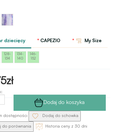
wy
Multicolor
zący
Capezio
r dziecięcy
CAPEZIO
My Size
128-
134-
146-
134
140
152
5zł
o:
Dodaj do koszyka
n dostępności
Dodaj do schowka
 do porównania
Historia ceny z 30 dni