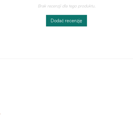
Brak recenzji dla tego produktu.
Dodać recenzję