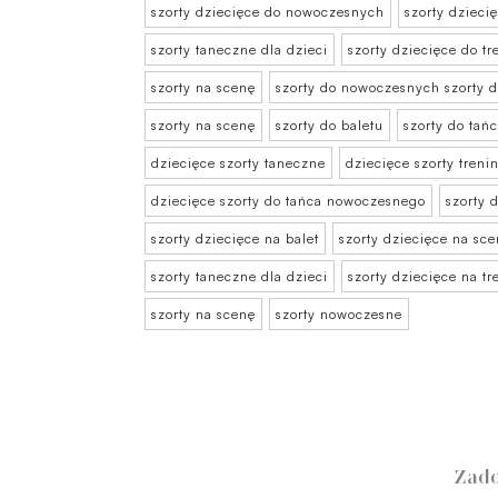
szorty dziecięce do nowoczesnych
szorty dzieci
szorty taneczne dla dzieci
szorty dziecięce do t
szorty na scenę
szorty do nowoczesnych szorty 
szorty na scenę
szorty do baletu
szorty do ta
dziecięce szorty taneczne
dziecięce szorty tren
dziecięce szorty do tańca nowoczesnego
szorty 
szorty dziecięce na balet
szorty dziecięce na sc
szorty taneczne dla dzieci
szorty dziecięce na tr
szorty na scenę
szorty nowoczesne
Zado