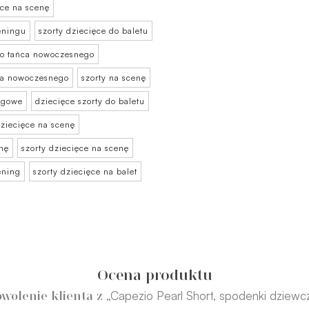
ęce na scenę
reningu
szorty dziecięce do baletu
do tańca nowoczesnego
ńca nowoczesnego
szorty na scenę
ingowe
dziecięce szorty do baletu
dziecięce na scenę
enę
szorty dziecięce na scenę
ening
szorty dziecięce na balet
Ocena produktu
„Capezio Pearl Short, spodenki dziewc
wolenie klienta z