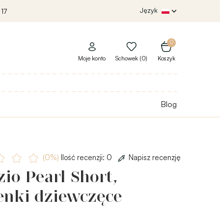
Język
 17
0
Moje konto
Schowek (0)
Koszyk
Blog
(0%)
Ilość recenzji: 0
Napisz recenzję
io Pearl Short,
enki dziewczęce