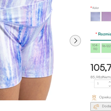
Kolor
Błyszczący
Fioleto
jasnoniebieski
błyszc
Rozmia
104-
116-122
110
105,7
85,98złNett
Opieku
Dodaj