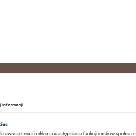
o
Program
Obsługa 
partnerski
 informacji
Kontakt
ń
Program lojalnościowy
text_faq
Program nauczyciela
Reklamacje
kies
Studenci
Mapa witryny
izowania treści i reklam, udostępniania funkcji mediów społecz
Teatr