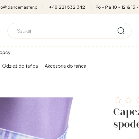
nfo@dancemaster.pl
+48 221 532 342
Po - Pią 10 - 12 & 13 -
opcy
Odzież do tańca
Akcesoria do tańca
Capez
spod