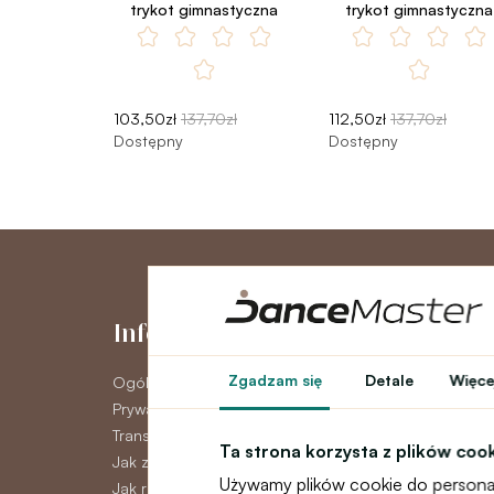
trykot gimnastyczna
trykot gimnastyczna
103,50zł
137,70zł
112,50zł
137,70zł
Dostępny
Dostępny
Informacje
Moje kont
Zgadzam się
Detale
Więcej
Ogólne warunki
Moje konto
Prywatność GDPR
Historia zamówie
Transport
Newsletter
Ta strona korzysta z plików coo
Jak zapłacić
Używamy plików cookie do personal
Jak reklamować, wymieniać lub