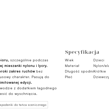
Specyfikacja
ioru,
szczególnie podczas
Wiek
Dzieci
j mieszanki nylonu i lycry.
Materiał
Nylon/el
eroki zakres ruchów
bez
Długość spodni
Krótkie
susowy charakter. Pasują do
Płeć
Dziewcz
limitowanej edycji.
 wodzie z dodatkiem łagodnego
esić do wyschnięcia.
 spodenki do tańca scenicznego