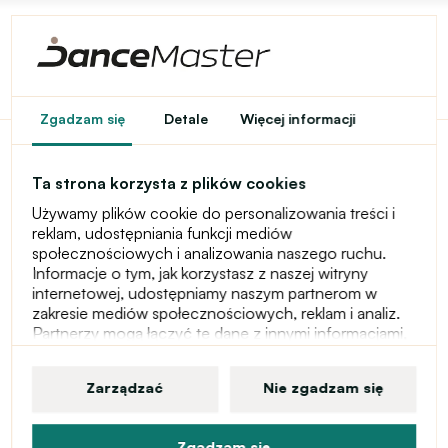
Zgadzam się
Detale
Więcej informacji
Capezio Pirouette II,
Ta strona korzysta z plików cookies
skórzane końcówki dla dzieci
Używamy plików cookie do personalizowania treści i
reklam, udostępniania funkcji mediów
społecznościowych i analizowania naszego ruchu.
Informacje o tym, jak korzystasz z naszej witryny
internetowej, udostępniamy naszym partnerom w
zakresie mediów społecznościowych, reklam i analiz.
Partnerzy mogą łączyć te dane z innymi informacjami,
które im przekazałeś lub uzyskałeś w wyniku
korzystania przez Ciebie z ich usług. Więcej informacji
Zarządzać
Nie zgadzam się
na temat plików cookie, praw użytkownika i prawa do
wycofania zgody znajdziesz w naszym oświadczeniu o
ochronie prywatności.
Zgadzam się