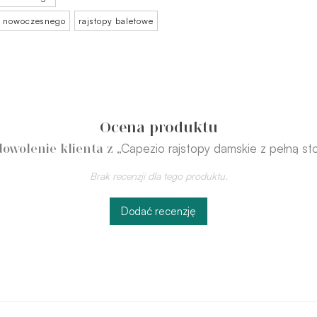
ca nowoczesnego
rajstopy baletowe
Ocena produktu
„Capezio rajstopy damskie z pełną st
owolenie klienta z
Brak recenzji dla tego produktu.
Dodać recenzję