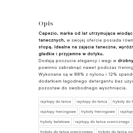
Opis
Capezio, marka od lat utrzymująca wiodąc
tanecznych,
w swojej ofercie posiada równ
stopą.
Idealne na zajęcia taneczne, wyróżn
gładkie i przyjemne w dotyku.
Dodają poczucia elegancji i wagi w
drobny
powinno zabraknąć nawet podczas trenin
Wykonane są w 88% z nylonu i 12% spandex
dodatkiem łagodnego detergentu bez użyc
pozostaw do swobodnego wyschnięcia.
rajstopy do tańca
rajstopy do tańca
trykoty do 
rajstopy treningowe
trykoty treningowe
rajsto
trykoty baletowe
rajstopy do tańca scenicznego
trykoty do tańca scenicznego
trykoty do tańca 