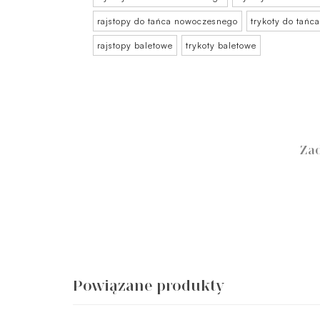
rajstopy do tańca nowoczesnego
trykoty do tań
rajstopy baletowe
trykoty baletowe
Zad
Powiązane produkty