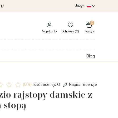
Język
 17
0
Moje konto
Schowek (0)
Koszyk
Blog
(0%)
Ilość recenzji: 0
Napisz recenzję
io rajstopy damskie z
 stopą