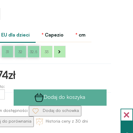
y
EU dla dzieci
Capezio
cm
31
32
32.5
33
74zł
to:
Dodaj do koszyka
n dostępności
Dodaj do schowka
 do porównania
Historia ceny z 30 dni