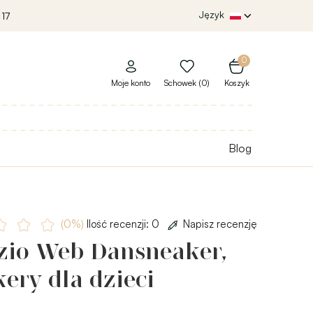
Język
 17
0
Moje konto
Schowek (0)
Koszyk
Blog
(0%)
Ilość recenzji: 0
Napisz recenzję
zio Web Dansneaker,
ery dla dzieci