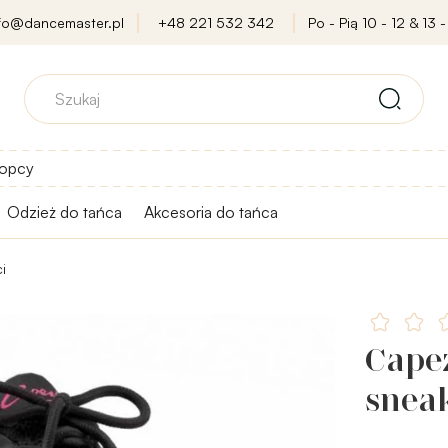
nfo@dancemaster.pl
+48 221 532 342
Po - Pią 10 - 12 & 13 -
opcy
Odzież do tańca
Akcesoria do tańca
i
Cape
sneak