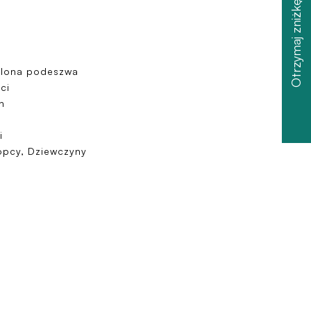
Otrzymaj zniżkę
elona podeszwa
ci
h
i
opcy, Dziewczyny