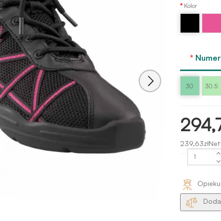
Kolor
Czarny
Różow
lakier
- hot
pink
Numer 
30
30.5
294,
239,63złNet
Opieku
Dodaj