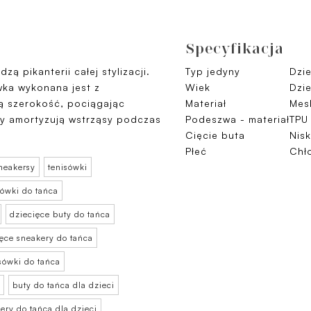
Specyfikacja
ą pikanterii całej stylizacji.
Typ jedyny
Dzi
wka wykonana jest z
Wiek
Dzie
ą szerokość, pociągając
Materiał
Mes
wy amortyzują wstrząsy podczas
Podeszwa - materiał
TPU
Cięcie buta
Nisk
Płeć
Chł
neakersy
tenisówki
sówki do tańca
dziecięce buty do tańca
ięce sneakery do tańca
sówki do tańca
buty do tańca dla dzieci
ery do tańca dla dzieci