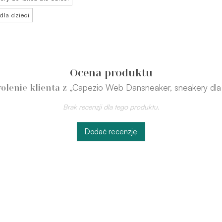
dla dzieci
Ocena produktu
„Capezio Web Dansneaker, sneakery dla 
olenie klienta z
Brak recenzji dla tego produktu.
Dodać recenzję