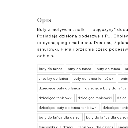
Opis
Buty z motywem „siatki – pajęczyny” dodadz
Posiadają dzieloną podeszwę z PU. Chole
oddychającego materiału. Dostosuj żądan
sznurówki. Pięta i przednia część podesz
odbicia.
buty do tańca
buty do tańca
buty do tańca
s
sneakry do tańca
buty do tańca tenisówki
teni
dziecięce buty do tańca
dziecięce buty do tańca
dziecięce tenisówki
dziecięce tenisówki
dziec
dziecięce buty do tańca tenisówki
dziecięce teni
buty do tańca dla dzieci
buty do tańca dla dzieci
tenisówki dla dzieci
tenisówki dla dzieci
sneak