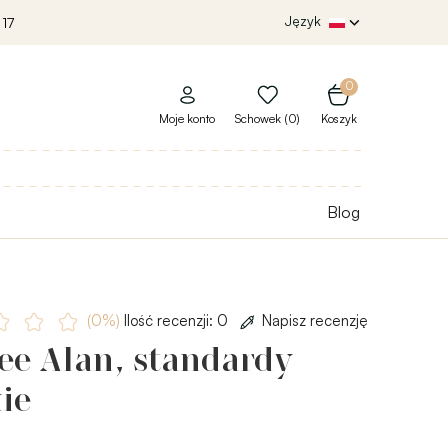
Język
 17
0
Moje konto
Schowek (0)
Koszyk
Blog
(0%)
Ilość recenzji: 0
Napisz recenzję
ee Alan, standardy
ie