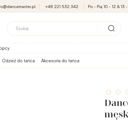
nfo@dancemaster.pl
+48 221 532 342
Po - Pią 10 - 12 & 13 -
opcy
Odzież do tańca
Akcesoria do tańca
Danc
męsk