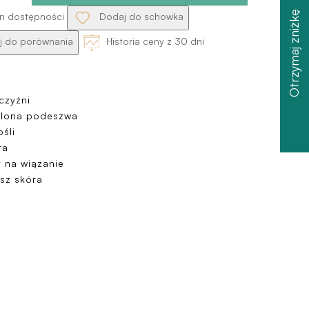
Otrzymaj zniżkę
n dostępności
Dodaj do schowka
 do porównania
Historia ceny z 30 dni
czyźni
elona podeszwa
śli
ra
 na wiązanie
sz skóra