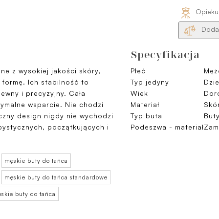
Opieku
Dodaj
Specyfikacja
e z wysokiej jakości skóry,
Płeć
Męż
formę. Ich stabilność to
Typ jedyny
Dzi
pewny i precyzyjny. Cała
Wiek
Doro
ymalne wsparcie. Nie chodzi
Materiał
Skó
yczny design nigdy nie wychodzi
Typ buta
Buty
bystycznych, początkujących i
Podeszwa - materiał
Zam
męskie buty do tańca
męskie buty do tańca standardowe
skie buty do tańca