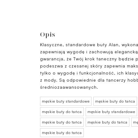
Opis
Klasyczne, standardowe buty Alan, wykonan
zapewniają wygodę i zachowują elegancką 
gwarancja, że ​​Twój krok taneczny będzie 
podeszwa z czesanej skóry zapewnia maks
tylko o wygodę i funkcjonalność, ich klas
z mody. Są odpowiednie dla tancerzy hob
średniozaawansowanych.
męskie buty standardowe
męskie buty do tańca
męskie buty do tańca
męskie buty standardowe
męskie buty do tańca
męskie buty do tańca
mę
męskie buty do tańca