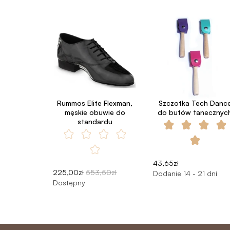
Rummos Elite Flexman,
Szczotka Tech Danc
męskie obuwie do
do butów tanecznyc
standardu
43,65zł
225,00zł
553,50zł
Dodanie 14 - 21 dní
Dostępny