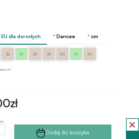
EU dla dorosłych
Dancee
cm
36
37
38
39
40
41
42
asa cm
00zł
o:
Dodaj do koszyka