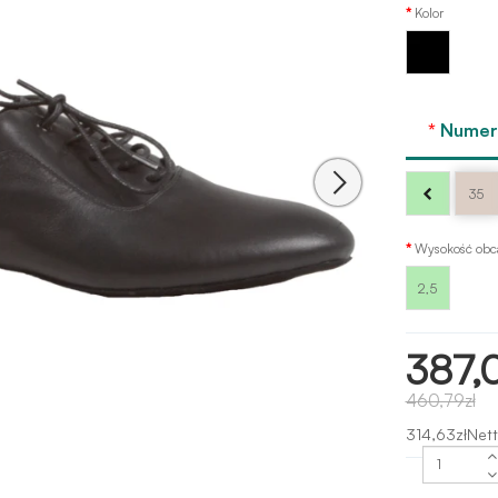
Kolor
Czarny
Numer 
35
Wysokość obc
2,5
387,
460,79zł
314,63złNett