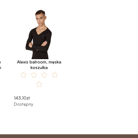
e
Alexis balroom, męska
h
koszulka
143,10zł
Dostępny