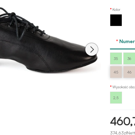
Kolor
Czarny
Numer 
35
36
45
46
Wysokość obc
2,5
460,
374,63złNett