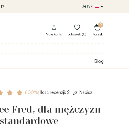
Język
 17
0
Moje konto
Schowek (0)
Koszyk
Blog
(100%)
Ilość recenzji: 2
Napisz
ee Fred, dla mężczyzn
 standardowe