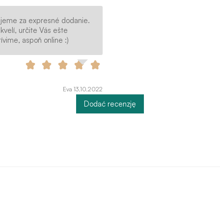
jeme za expresné dodanie.
kvelí, určite Vás ešte
ívime, aspoň online :)
Eva 13.10.2022
Dodać recenzję