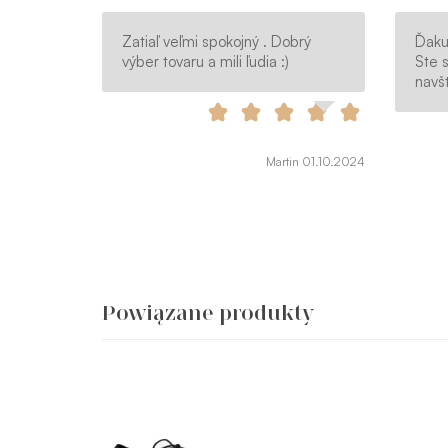
Zatiaľ veľmi spokojný . Dobrý
Ďaku
výber tovaru a mili ľudia :)
Ste s
navšt
Martin 01.10.2024
Powiązane produkty