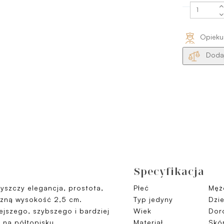
Opieku
Dodaj
Specyfikacja
yszczy elegancja, prostota,
Płeć
Męż
czną wysokość 2,5 cm.
Typ jedyny
Dzi
ejszego, szybszego i bardziej
Wiek
Doro
 na półtopisku.
Materiał
Skó