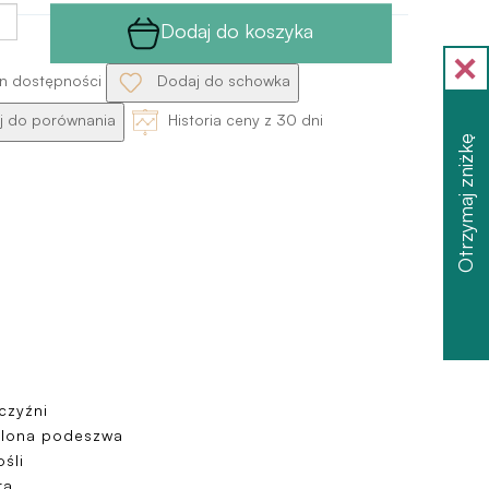
Dodaj do koszyka
n dostępności
Dodaj do schowka
 do porównania
Historia ceny z 30 dni
Otrzymaj zniżkę
czyźni
elona podeszwa
śli
ra