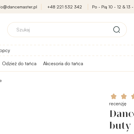
nfo@dancemaster.pl
+48 221 532 342
Po - Pią 10 - 12 & 13 -
opcy
Odzież do tańca
Akcesoria do tańca
e
recenzję
Danc
buty