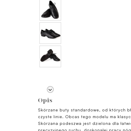
Opis
Skórzane buty standardowe, od których bł
czyste linie. Obcas tego modelu ma klasy
Skórzana podeszwa jest dzielona dla łatwi
precyzyjnego ruchu, doskonałej pracy nóg