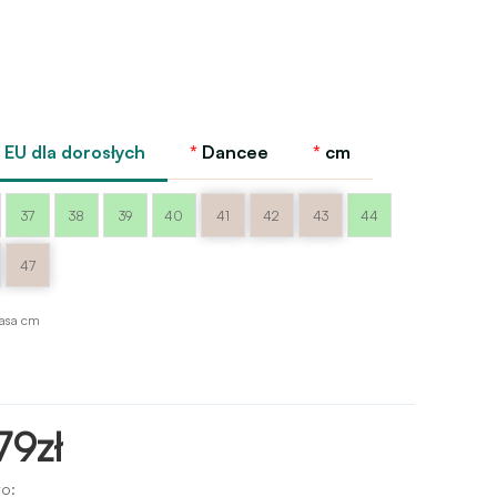
EU dla dorosłych
Dancee
cm
37
38
39
40
41
42
43
44
47
asa cm
79zł
o: