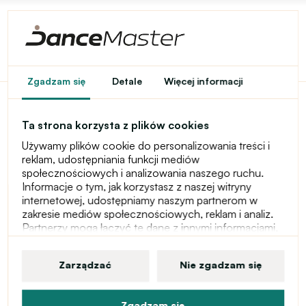
Zgadzam się
Detale
Więcej informacji
Dancee Zara, latino damskie
Ta strona korzysta z plików cookies
Używamy plików cookie do personalizowania treści i
reklam, udostępniania funkcji mediów
społecznościowych i analizowania naszego ruchu.
Informacje o tym, jak korzystasz z naszej witryny
internetowej, udostępniamy naszym partnerom w
zakresie mediów społecznościowych, reklam i analiz.
Partnerzy mogą łączyć te dane z innymi informacjami,
które im przekazałeś lub uzyskałeś w wyniku
korzystania przez Ciebie z ich usług. Więcej informacji
Zarządzać
Nie zgadzam się
na temat plików cookie, praw użytkownika i prawa do
wycofania zgody znajdziesz w naszym oświadczeniu o
ochronie prywatności.
Zgadzam się