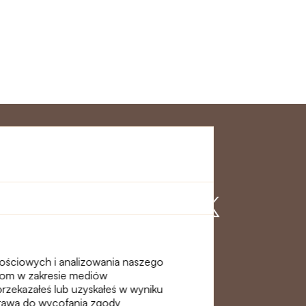
klienta
Dołącz do nas
nościowych i analizowania naszego
erom w zakresie mediów
przekazałeś lub uzyskałeś w wyniku
 prawa do wycofania zgody