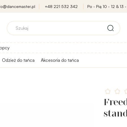
nfo@dancemaster.pl
+48 221 532 342
Po - Pią 10 - 12 & 13 -
opcy
Odzież do tańca
Akcesoria do tańca
Free
stan