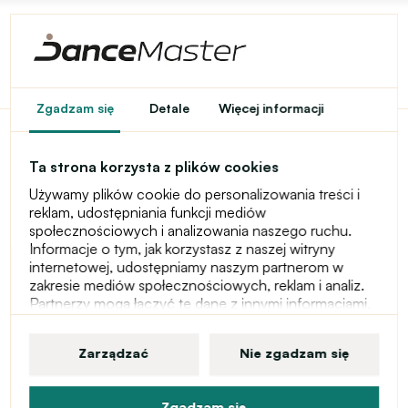
Zgadzam się
Detale
Więcej informacji
FSD Kamila, body dla kobiet
Ta strona korzysta z plików cookies
Używamy plików cookie do personalizowania treści i
reklam, udostępniania funkcji mediów
społecznościowych i analizowania naszego ruchu.
Informacje o tym, jak korzystasz z naszej witryny
internetowej, udostępniamy naszym partnerom w
zakresie mediów społecznościowych, reklam i analiz.
Partnerzy mogą łączyć te dane z innymi informacjami,
które im przekazałeś lub uzyskałeś w wyniku
korzystania przez Ciebie z ich usług. Więcej informacji
Zarządzać
Nie zgadzam się
na temat plików cookie, praw użytkownika i prawa do
wycofania zgody znajdziesz w naszym oświadczeniu o
ochronie prywatności.
Zgadzam się