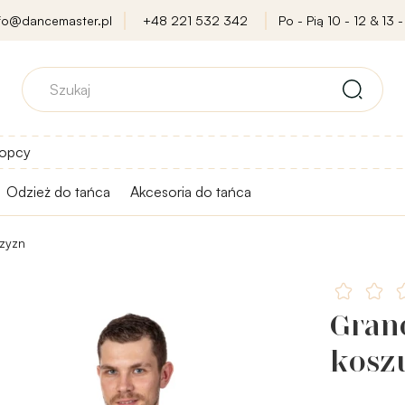
nfo@dancemaster.pl
+48 221 532 342
Po - Pią 10 - 12 & 13 -
opcy
Odzież do tańca
Akcesoria do tańca
czyzn
Gran
kosz