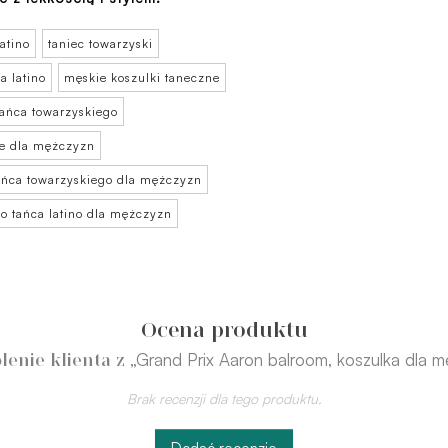
latino
taniec towarzyski
a latino
męskie koszulki taneczne
tańca towarzyskiego
ne dla mężczyzn
tańca towarzyskiego dla mężczyzn
do tańca latino dla mężczyzn
Ocena produktu
„Grand Prix Aaron balroom, koszulka dla 
lenie klienta z
Brak recenzji dla tego produktu.