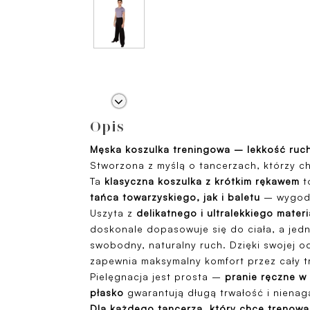
Opis
Męska koszulka treningowa – lekkość ruc
Stworzona z myślą o tancerzach, którzy ch
Ta
klasyczna koszulka z krótkim rękawem
t
tańca towarzyskiego, jak i baletu
– wygodn
Uszyta z
delikatnego i ultralekkiego mater
doskonale dopasowuje się do ciała, a jed
swobodny, naturalny ruch. Dzięki swojej o
zapewnia maksymalny komfort przez cały t
Pielęgnacja jest prosta –
pranie ręczne w 
płasko
gwarantują długą trwałość i nienag
Dla każdego tancerza, który chce trenować