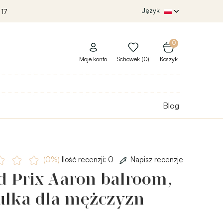
Język
 17
0
Moje konto
Schowek (0)
Koszyk
Blog
(0%)
Ilość recenzji: 0
Napisz recenzję
d Prix Aaron balroom,
ulka dla mężczyzn