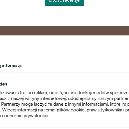
Dodać recenzję
o
Program
Obsługa 
partnerski
 informacji
Kontakt
ń
Program lojalnościowy
text_faq
Program nauczyciela
Reklamacje
kies
Studenci
Mapa witryny
izowania treści i reklam, udostępniania funkcji mediów społecz
Teatr
stasz z naszej witryny internetowej, udostępniamy naszym partn
 Partnerzy mogą łączyć te dane z innymi informacjami, które im 
g. Więcej informacji na temat plików cookie, praw użytkownika i
o ochronie prywatności.