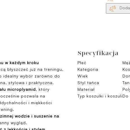
Dodaj
Specyfikacja
hu w każdym kroku
Płeć
Męż
cą błyszczeć już na treningu.
Kategoria
Kos
o idealny wybór zarówno do
Wiek
Dor
a, stylowa i praktyczna.
Styl tańca
Tan
iału microplyamid
, który
Materiał
Pol
nocześnie pozwala na
Typ koszulki i koszuli
Do 
ddychalności i miękkości
rening.
zimnej wodzie i suszenie na
anny wygląd.
 z lekkością i stylem.