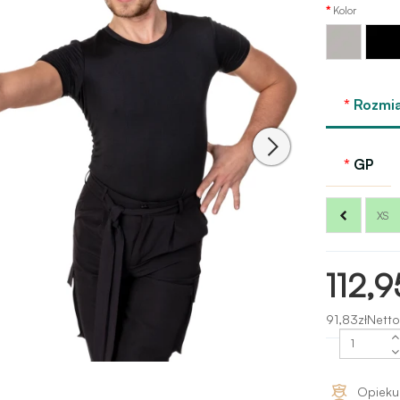
Kolor
Szary -
Czarny
grey
Rozmia
GP
XS
112,9
91,83złNetto
Opieku