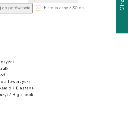
 do porównania
Historia ceny z 30 dni
czyźni
zulki
ośli
iec Towarzyski
yamid / Elastane
szyi / High neck