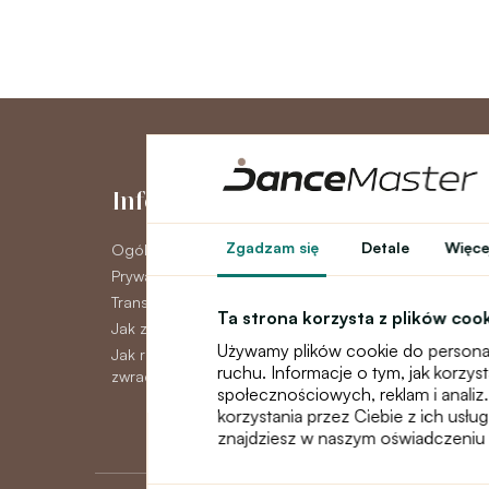
Informacje
Moje kont
Zgadzam się
Detale
Więcej
Ogólne warunki
Moje konto
Prywatność GDPR
Historia zamówie
Transport
Newsletter
Ta strona korzysta z plików coo
Jak zapłacić
Używamy plików cookie do personal
Jak reklamować, wymieniać lub
ruchu. Informacje o tym, jak korzy
zwracać towar
społecznościowych, reklam i analiz.
korzystania przez Ciebie z ich usłu
znajdziesz w naszym oświadczeniu 