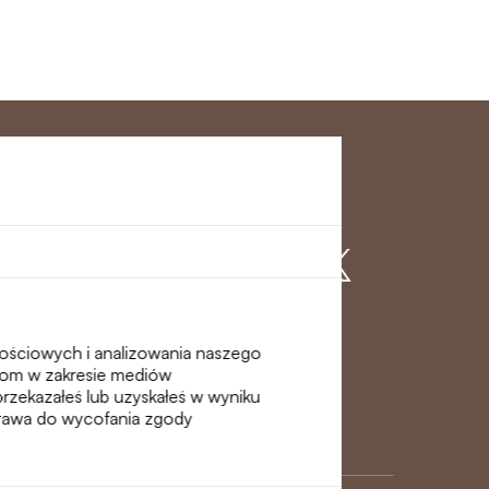
klienta
Dołącz do nas
nościowych i analizowania naszego
erom w zakresie mediów
przekazałeś lub uzyskałeś w wyniku
 prawa do wycofania zgody