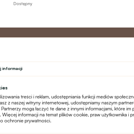
Dostępny
o
Program
Obsługa 
partnerski
 informacji
Kontakt
ń
Program lojalnościowy
text_faq
Program nauczyciela
Reklamacje
kies
Studenci
Mapa witryny
izowania treści i reklam, udostępniania funkcji mediów społecz
Teatr
stasz z naszej witryny internetowej, udostępniamy naszym partn
 Partnerzy mogą łączyć te dane z innymi informacjami, które im 
g. Więcej informacji na temat plików cookie, praw użytkownika i
o ochronie prywatności.