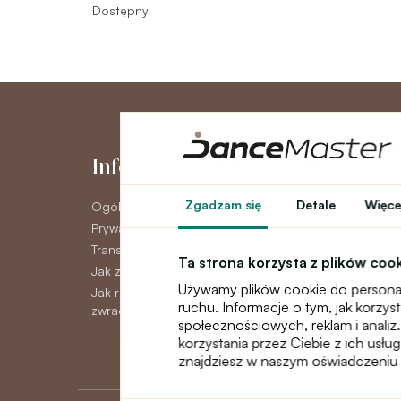
Dostępny
Informacje
Moje kont
Zgadzam się
Detale
Więcej
Ogólne warunki
Moje konto
Prywatność GDPR
Historia zamówie
Transport
Newsletter
Ta strona korzysta z plików coo
Jak zapłacić
Używamy plików cookie do personal
Jak reklamować, wymieniać lub
ruchu. Informacje o tym, jak korzy
zwracać towar
społecznościowych, reklam i analiz.
korzystania przez Ciebie z ich usłu
znajdziesz w naszym oświadczeniu 