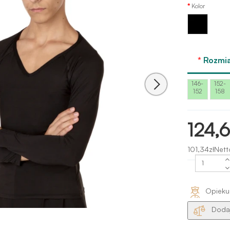
Kolor
Czarny
Rozmia
146-
152-
152
158
124,6
101,34złNett
Opieku
Dodaj