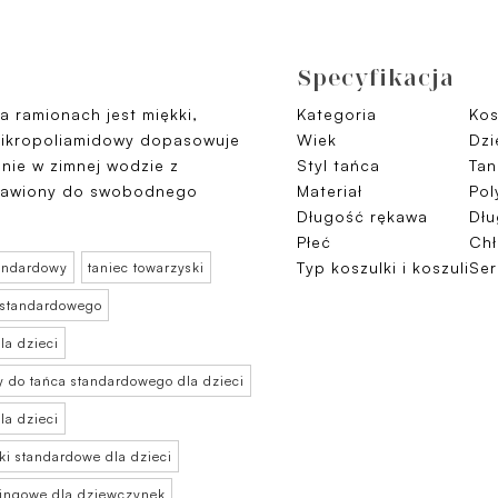
Specyfikacja
a ramionach jest miękki,
Kategoria
Kos
 mikropoliamidowy dopasowuje
Wiek
Dzi
cznie w zimnej wodzie z
Styl tańca
Tan
stawiony do swobodnego
Materiał
Pol
Długość rękawa
Dłu
Płeć
Ch
Typ koszulki i koszuli
Ser
tandardowy
taniec towarzyski
a standardowego
la dzieci
ty do tańca standardowego dla dzieci
la dzieci
ki standardowe dla dzieci
ningowe dla dziewczynek