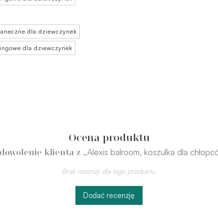
 taneczne dla dziewczynek
ningowe dla dziewczynek
Ocena produktu
„Alexis balroom, koszulka dla chłopc
dowolenie klienta z
Brak recenzji dla tego produktu.
Dodać recenzję