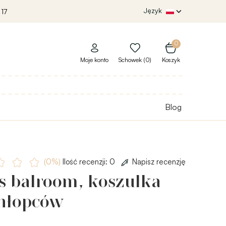
Język
 17
0
Moje konto
Schowek (0)
Koszyk
Blog
(0%)
Ilość recenzji: 0
Napisz recenzję
is balroom, koszulka
chłopców