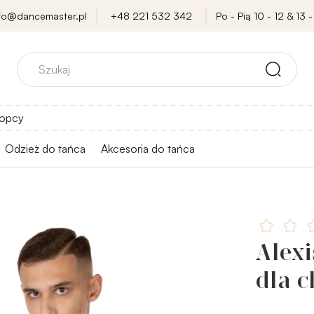
nfo@dancemaster.pl
+48 221 532 342
Po - Pią 10 - 12 & 13 -
opcy
Odzież do tańca
Akcesoria do tańca
Alex
dla 