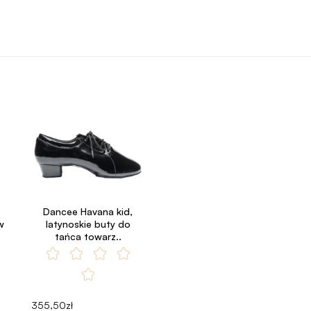
Dancee Havana kid,
w
latynoskie buty do
tańca towarz..
355,50zł