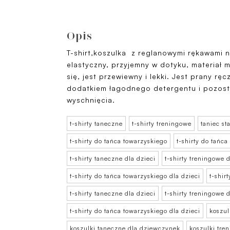
Opis
T-shirt,koszulka z reglanowymi rękawami n
elastyczny, przyjemny w dotyku, materiał
się, jest przewiewny i lekki. Jest prany rę
dodatkiem łagodnego detergentu i pozo
wyschnięcia.
t-shirty taneczne
t-shirty treningowe
taniec s
t-shirty do tańca towarzyskiego
t-shirty do tańc
t-shirty taneczne dla dzieci
t-shirty treningowe d
t-shirty do tańca towarzyskiego dla dzieci
t-shir
t-shirty taneczne dla dzieci
t-shirty treningowe d
t-shirty do tańca towarzyskiego dla dzieci
koszul
koszulki taneczne dla dziewczynek
koszulki tre