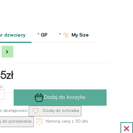
r dziecięcy
GP
My Size
5zł
o:
Dodaj do koszyka
n dostępności
Dodaj do schowka
 do porównania
Historia ceny z 30 dni