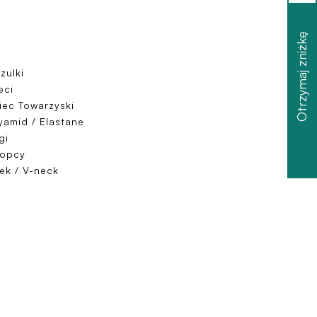
Otrzymaj zniżkę
zulki
eci
iec Towarzyski
yamid / Elastane
gi
łopcy
ek / V-neck