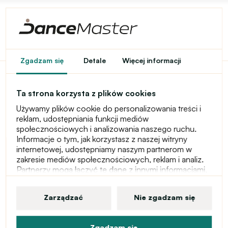
Zgadzam się
Detale
Więcej informacji
Fabi, crop top dla dziewczyn
Ta strona korzysta z plików cookies
Używamy plików cookie do personalizowania treści i
reklam, udostępniania funkcji mediów
społecznościowych i analizowania naszego ruchu.
Informacje o tym, jak korzystasz z naszej witryny
internetowej, udostępniamy naszym partnerom w
zakresie mediów społecznościowych, reklam i analiz.
Partnerzy mogą łączyć te dane z innymi informacjami,
które im przekazałeś lub uzyskałeś w wyniku
korzystania przez Ciebie z ich usług. Więcej informacji
Zarządzać
Nie zgadzam się
na temat plików cookie, praw użytkownika i prawa do
wycofania zgody znajdziesz w naszym oświadczeniu o
ochronie prywatności.
Zgadzam się