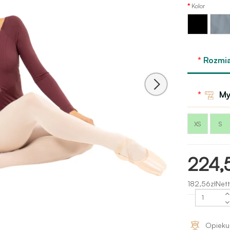
Kolor
Niebies
Czarny
-
Niagar
GP
Rozmia
My
XS
S
224,
182,56złNett
Opieku