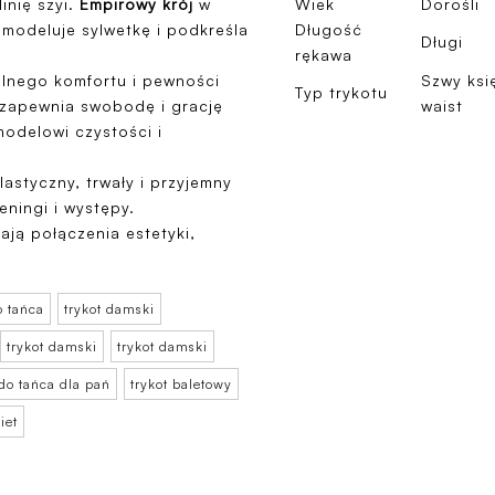
linię szyi.
Empirowy krój
w
Wiek
Dorośli
 modeluje sylwetkę i podkreśla
Długość
Długi
rękawa
lnego komfortu i pewności
Szwy ksi
Typ trykotu
zapewnia swobodę i grację
waist
odelowi czystości i
elastyczny, trwały i przyjemny
eningi i występy.
ają połączenia estetyki,
o tańca
trykot damski
trykot damski
trykot damski
 do tańca dla pań
trykot baletowy
iet