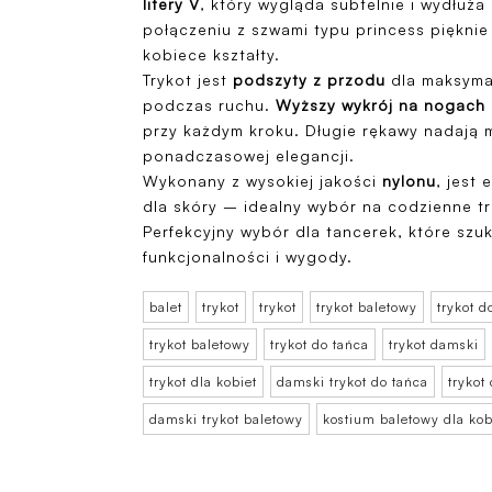
litery V
, który wygląda subtelnie i wydłuża 
połączeniu z szwami typu princess pięknie
kobiece kształty.
Trykot jest
podszyty z przodu
dla maksyma
podczas ruchu.
Wyższy wykrój na nogach
przy każdym kroku. Długie rękawy nadają m
ponadczasowej elegancji.
Wykonany z wysokiej jakości
nylonu
, jest 
dla skóry – idealny wybór na codzienne tr
Perfekcyjny wybór dla tancerek, które szuk
funkcjonalności i wygody.
balet
trykot
trykot
trykot baletowy
trykot d
trykot baletowy
trykot do tańca
trykot damski
trykot dla kobiet
damski trykot do tańca
trykot
damski trykot baletowy
kostium baletowy dla kob