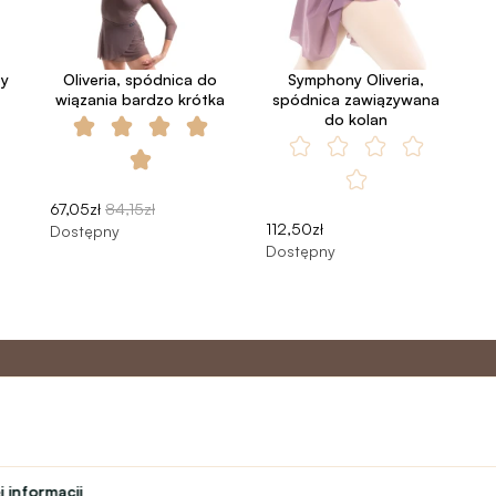
py
Oliveria, spódnica do
Symphony Oliveria,
wiązania bardzo krótka
spódnica zawiązywana
do kolan
67,05zł
84,15zł
112,50zł
Dostępny
Dostępny
o
Program
Obsługa 
partnerski
 informacji