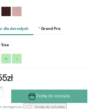
ki
Fioletowy
Koralowy
-
migdał
a
Italian
GP
plum
GP
r dla dorosłych
Grand Prix
 Size
M
L
55zł
o:
Dodaj do koszyka
n dostępności
Dodaj do schowka