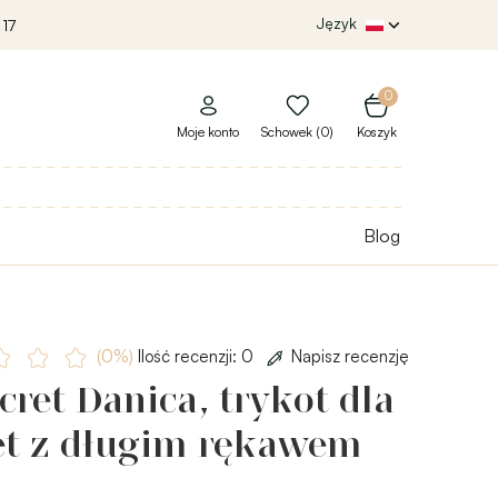
Język
 17
0
Moje konto
Schowek (0)
Koszyk
Blog
(0%)
Ilość recenzji: 0
Napisz recenzję
cret Danica, trykot dla
et z długim rękawem