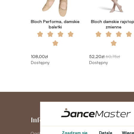
Bloch Performa, damskie
Bloch damskie rajsto
baletki
zmienne
108,00zł
52,20zł
60,75zł
Dostępny
Dostępny
Informacje
Moje kont
Zgadzam się
Detale
Więcej
Ogólne warunki
Moje konto