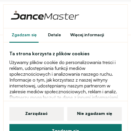
Zgadzam się
Detale
Więcej informacji
Nicky, szorty z frędzlami dla
Ta strona korzysta z plików cookies
dziewczynek
Używamy plików cookie do personalizowania treści i
reklam, udostępniania funkcji mediów
społecznościowych i analizowania naszego ruchu.
Informacje o tym, jak korzystasz z naszej witryny
internetowej, udostępniamy naszym partnerom w
zakresie mediów społecznościowych, reklam i analiz.
Partnerzy mogą łączyć te dane z innymi informacjami,
które im przekazałeś lub uzyskałeś w wyniku
korzystania przez Ciebie z ich usług. Więcej informacji
Zarządzać
Nie zgadzam się
na temat plików cookie, praw użytkownika i prawa do
wycofania zgody znajdziesz w naszym oświadczeniu o
ochronie prywatności.
Zgadzam się