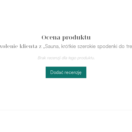
Ocena produktu
„Sauna, krótkie szerokie spodenki do tr
olenie klienta z
Brak recenzji dla tego produktu.
Dodać recenzję