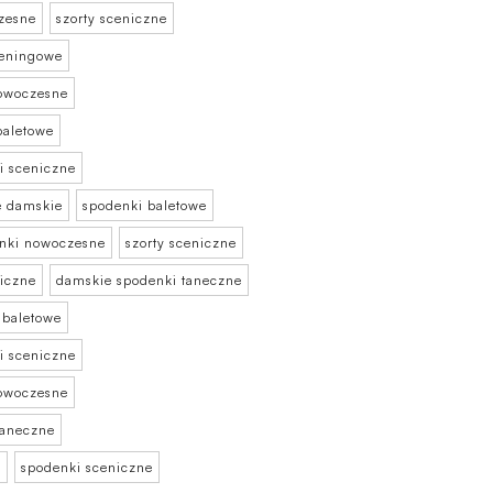
zesne
szorty sceniczne
reningowe
owoczesne
baletowe
i sceniczne
e damskie
spodenki baletowe
nki nowoczesne
szorty sceniczne
niczne
damskie spodenki taneczne
 baletowe
i sceniczne
owoczesne
taneczne
e
spodenki sceniczne