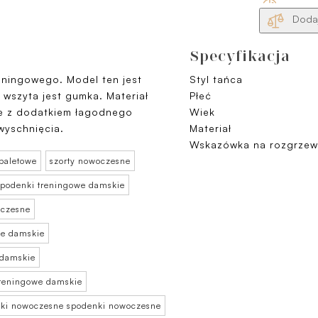
Dodaj
Specyfikacja
eningowego. Model ten jest
Styl tańca
i wszyta jest gumka. Materiał
Płeć
zie z dodatkiem łagodnego
Wiek
wyschnięcia.
Materiał
Wskazówka na rozgrzew
 baletowe
szorty nowoczesne
spodenki treningowe damskie
oczesne
we damskie
 damskie
treningowe damskie
ki nowoczesne spodenki nowoczesne