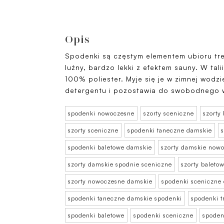
Opis
Spodenki są częstym elementem ubioru tr
luźny, bardzo lekki z efektem sauny. W tali
100% poliester. Myje się je w zimnej wod
detergentu i pozostawia do swobodnego 
spodenki nowoczesne
szorty sceniczne
szorty
szorty sceniczne
spodenki taneczne damskie
spodenki baletowe damskie
szorty damskie now
szorty damskie spodnie sceniczne
szorty baleto
szorty nowoczesne damskie
spodenki sceniczne
spodenki taneczne damskie spodenki
spodenki 
spodenki baletowe
spodenki sceniczne
spoden