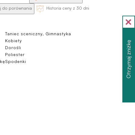
 do porównania
Historia ceny z 30 dni
Taniec sceniczny, Gimnastyka
Kobiety
Otrzymaj zniżkę
Dorośli
Poliester
kę
Spodenki