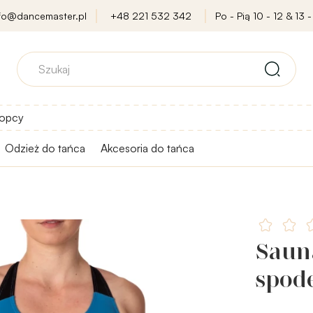
nfo@dancemaster.pl
+48 221 532 342
Po - Pią 10 - 12 & 13 -
opcy
Odzież do tańca
Akcesoria do tańca
Sauna
spod