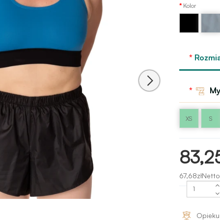
Kolor
Niebies
Czarny
-
Niagar
GP
Rozmia
My
XS
S
83,25
67,68złNetto
Opieku