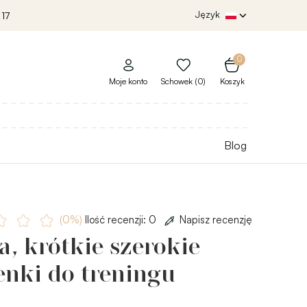
Język
 17
0
Moje konto
Schowek (0)
Koszyk
Blog
(0%)
Ilość recenzji: 0
Napisz recenzję
, krótkie szerokie
enki do treningu