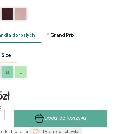
ki
Fioletowy
Koralowy
-
migdał
a
Italian
GP
plum
GP
r dla dorosłych
Grand Prix
 Size
M
L
zł
:
Dodaj do koszyka
n dostępności
Dodaj do schowka