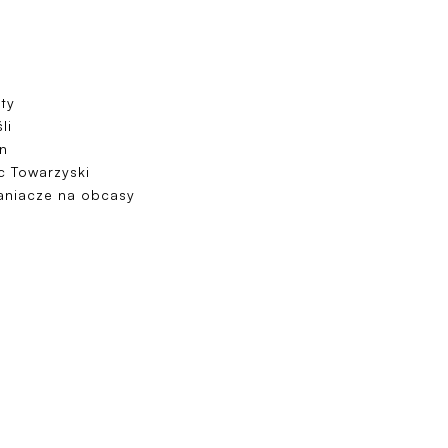
ty
li
on
c Towarzyski
aniacze na obcasy