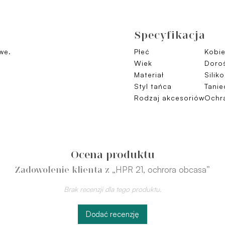
Specyfikacja
we.
Płeć
Kobie
Wiek
Doroś
Materiał
Silik
Styl tańca
Tanie
Rodzaj akcesoriów
Ochr
Ocena produktu
„HPR 21, ochrora obcasa”
Zadowolenie klienta z
Brak recenzji dla tego produktu.
Dodać recenzję