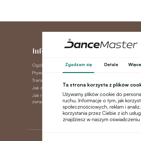
Informacje
Moje kont
Zgadzam się
Detale
Więcej
Ogólne warunki
Moje konto
Prywatność GDPR
Historia zamówie
Transport
Newsletter
Ta strona korzysta z plików coo
Jak zapłacić
Używamy plików cookie do personal
Jak reklamować, wymieniać lub
ruchu. Informacje o tym, jak korzy
zwracać towar
społecznościowych, reklam i analiz.
korzystania przez Ciebie z ich usłu
znajdziesz w naszym oświadczeniu 