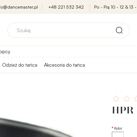
nfo@dancemaster.pl
+48 221 532 342
Po - Pią 10 - 12 & 13 -
opcy
Odzież do tańca
Akcesoria do tańca
HPR 
Kolor
Przezroczysty