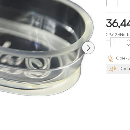
36,44
29,62złNetto
Opieku
Dodaj