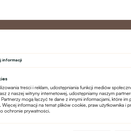
o
Program
Obsługa 
partnerski
 informacji
Kontakt
ń
Program lojalnościowy
text_faq
Program nauczyciela
Reklamacje
kies
Studenci
Mapa witryny
izowania treści i reklam, udostępniania funkcji mediów społecz
Teatr
stasz z naszej witryny internetowej, udostępniamy naszym partn
 Partnerzy mogą łączyć te dane z innymi informacjami, które im 
g. Więcej informacji na temat plików cookie, praw użytkownika i
o ochronie prywatności.