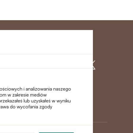
klienta
Dołącz do nas
nościowych i analizowania naszego
erom w zakresie mediów
przekazałeś lub uzyskałeś w wyniku
 prawa do wycofania zgody