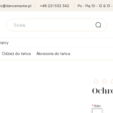
nfo@dancemaster.pl
+48 221 532 342
Po - Pią 10 - 12 & 13 -
opcy
Odzież do tańca
Akcesoria do tańca
Ochr
Kolor
Przezroczysty