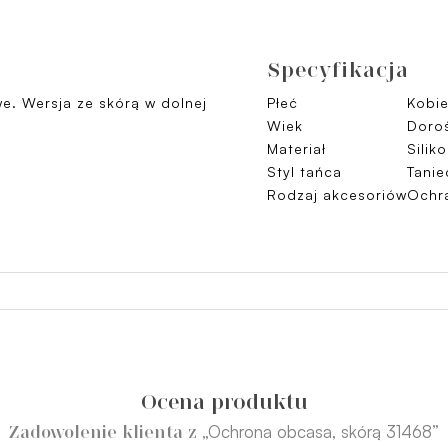
Specyfikacja
e. Wersja ze skórą w dolnej
Płeć
Kobie
Wiek
Doroś
Materiał
Silik
Styl tańca
Tanie
Rodzaj akcesoriów
Ochr
Ocena produktu
„Ochrona obcasa, skórą 31468”
Zadowolenie klienta z