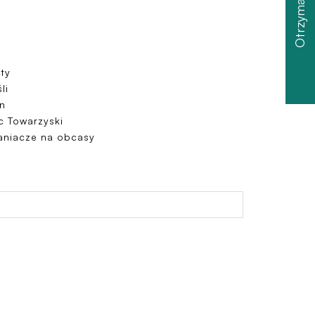
Otrzymaj zniżkę
ty
li
on
c Towarzyski
aniacze na obcasy