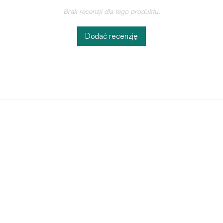
Brak recenzji dla tego produktu.
Dodać recenzję