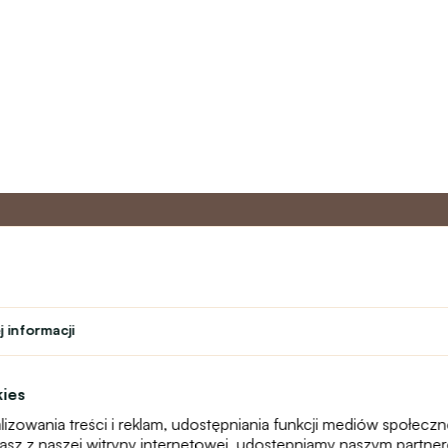
o
Program
Obsługa 
partnerski
 informacji
Kontakt
ń
Program lojalnościowy
text_faq
Program nauczyciela
Reklamacje
kies
Studenci
Mapa witryny
izowania treści i reklam, udostępniania funkcji mediów społecz
Teatr
stasz z naszej witryny internetowej, udostępniamy naszym partn