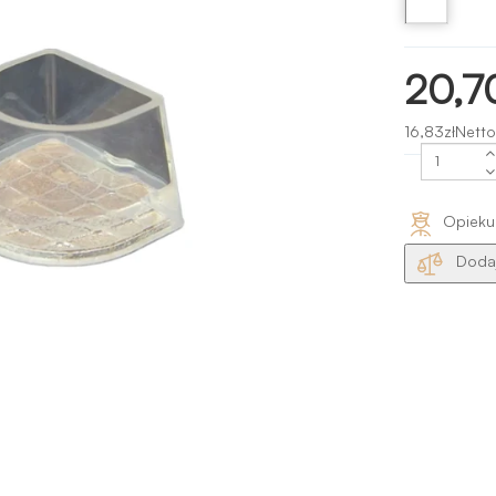
20,7
16,83złNetto
Opieku
Dodaj