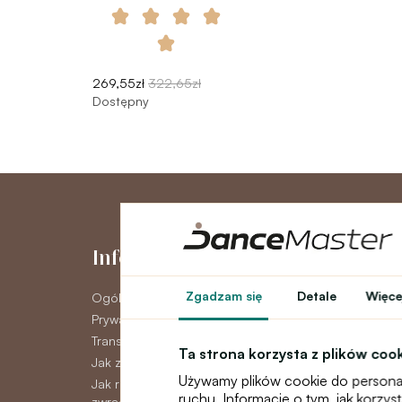
269,55zł
322,65zł
Dostępny
Informacje
Moje kont
Zgadzam się
Detale
Więcej
Ogólne warunki
Moje konto
Prywatność GDPR
Historia zamówie
Transport
Newsletter
Ta strona korzysta z plików coo
Jak zapłacić
Używamy plików cookie do personal
Jak reklamować, wymieniać lub
ruchu. Informacje o tym, jak korzy
zwracać towar