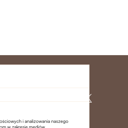
klienta
Dołącz do nas
nościowych i analizowania naszego
erom w zakresie mediów