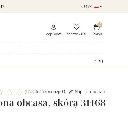
Język
 17
0
Moje konto
Schowek (0)
Koszyk
Blog
(0%)
Ilość recenzji: 0
Napisz recenzję
ona obcasa, skórą 31468