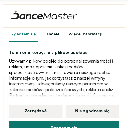
Zgadzam się
Detale
Więcej informacji
Ochrana obcasa 31469
Ta strona korzysta z plików cookies
Używamy plików cookie do personalizowania treści i
reklam, udostępniania funkcji mediów
społecznościowych i analizowania naszego ruchu.
Informacje o tym, jak korzystasz z naszej witryny
internetowej, udostępniamy naszym partnerom w
zakresie mediów społecznościowych, reklam i analiz.
Partnerzy mogą łączyć te dane z innymi informacjami,
które im przekazałeś lub uzyskałeś w wyniku
korzystania przez Ciebie z ich usług. Więcej informacji
Zarządzać
Nie zgadzam się
na temat plików cookie, praw użytkownika i prawa do
wycofania zgody znajdziesz w naszym oświadczeniu o
ochronie prywatności.
Zgadzam się