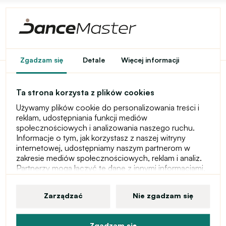
Latino outfit by Reyka
Zgadzam się
Detale
Więcej informacji
Ta strona korzysta z plików cookies
Produkty z
Używamy plików cookie do personalizowania treści i
reklam, udostępniania funkcji mediów
outfitu
społecznościowych i analizowania naszego ruchu.
Informacje o tym, jak korzystasz z naszej witryny
internetowej, udostępniamy naszym partnerom w
zakresie mediów społecznościowych, reklam i analiz.
@Reyka Cserey
Partnerzy mogą łączyć te dane z innymi informacjami,
Oglądać
które im przekazałeś lub uzyskałeś w wyniku
korzystania przez Ciebie z ich usług. Więcej informacji
Zarządzać
Nie zgadzam się
na temat plików cookie, praw użytkownika i prawa do
wycofania zgody znajdziesz w naszym oświadczeniu o
ochronie prywatności.
Zgadzam się